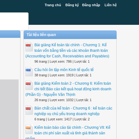
Trang chủ
Đăng ký
Đăng nhập
Liên hệ
Tài liệu liên quan
Bài giảng Kế toán tài chính - Chương 1: Kế
toán vốn bằng tiền và các khoản thanh toán
(Accounting for Cash, Receivables and Payables)
96 trang | Lượt xem: 786 | Lượt tải: 1
Câu hỏi ôn tập môn Kinh tế quốc tế
38 trang | Lượt xem: 1919 | Lượt tải: 1
Bài giảng Kiểm toán 2 - Chương 6: Kiểm toán
chi tiết Báo cáo kết quả hoạt động kinh doanh
(Phần G) - Nguyễn Văn Thịnh
26 trang | Lượt xem: 1032 | Lượt tải: 1
Bản chất của kế toán - Chương 6 : kế toán các
nghiệp vụ chủ yếu trong doanh nghiệp
6 trang | Lượt xem: 1417 | Lượt tải: 2
Kiểm toán báo cáo tài chính - Chương VII: Kế
toán chi phí sản xuất và tính giá thành sản
phẩm