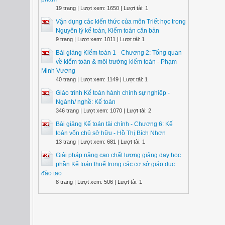
19 trang | Lượt xem: 1650 | Lượt tải: 1
Vận dụng các kiến thức của môn Triết học trong
Nguyên lý kế toán, Kiểm toán căn bản
9 trang | Lượt xem: 1011 | Lượt tải: 1
Bài giảng Kiểm toán 1 - Chương 2: Tổng quan
về kiểm toán & môi trường kiểm toán - Phạm
Minh Vương
40 trang | Lượt xem: 1149 | Lượt tải: 1
Giáo trình Kế toán hành chính sự nghiệp -
Ngành/ nghề: Kế toán
346 trang | Lượt xem: 1070 | Lượt tải: 2
Bài giảng Kế toán tài chính - Chương 6: Kế
toán vốn chủ sở hữu - Hồ Thị Bích Nhơn
13 trang | Lượt xem: 681 | Lượt tải: 1
Giải pháp nâng cao chất lượng giảng dạy học
phần Kế toán thuế trong các cơ sở giáo dục
đào tạo
8 trang | Lượt xem: 506 | Lượt tải: 1