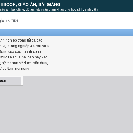
, EBOOK, GIÁO ÁN, BÀI GIẢNG
, giáo án, bài giảng, đồ án, luận văn tham khảo cho học sinh, sinh viên
nh nghiệp trong tất cả các
ch vụ. Công nghiệp 4.0 với sự ra
 động của các ngành công
 mục tiêu của bài báo này xác
nghệ cơ bản sẽ được vận dụng
 Việt Nam nói riêng.