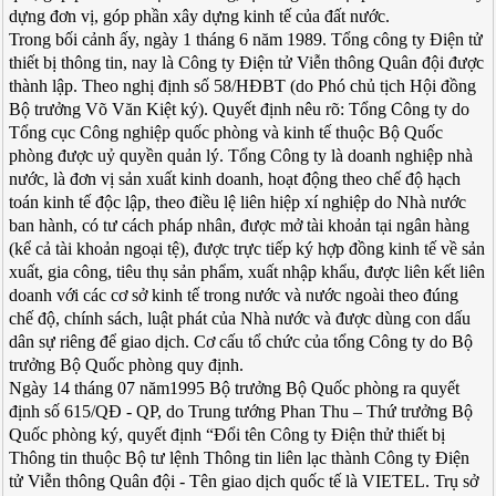
dựng đơn vị, góp phần xây dựng kinh tế của đất nước.
Trong bối cảnh ấy, ngày 1 tháng 6 năm 1989. Tổng công ty Điện tử
thiết bị thông tin, nay là Công ty Điện tử Viễn thông Quân đội được
thành lập. Theo nghị định số 58/HĐBT (do Phó chủ tịch Hội đồng
Bộ trưởng Võ Văn Kiệt ký). Quyết định nêu rõ: Tổng Công ty do
Tổng cục Công nghiệp quốc phòng và kinh tế thuộc Bộ Quốc
phòng được uỷ quyền quản lý. Tổng Công ty là doanh nghiệp nhà
nước, là đơn vị sản xuất kinh doanh, hoạt động theo chế độ hạch
toán kinh tế độc lập, theo điều lệ liên hiệp xí nghiệp do Nhà nước
ban hành, có tư cách pháp nhân, được mở tài khoản tại ngân hàng
(kể cả tài khoản ngoại tệ), được trực tiếp ký hợp đồng kinh tế về sản
xuất, gia công, tiêu thụ sản phẩm, xuất nhập khẩu, được liên kết liên
doanh với các cơ sở kinh tế trong nước và nước ngoài theo đúng
chế độ, chính sách, luật phát của Nhà nước và được dùng con dấu
dân sự riêng để giao dịch. Cơ cấu tổ chức của tổng Công ty do Bộ
trưởng Bộ Quốc phòng quy định.
Ngày 14 tháng 07 năm1995 Bộ trưởng Bộ Quốc phòng ra quyết
định số 615/QĐ - QP, do Trung tướng Phan Thu – Thứ trưởng Bộ
Quốc phòng ký, quyết định “Đổi tên Công ty Điện thử thiết bị
Thông tin thuộc Bộ tư lệnh Thông tin liên lạc thành Công ty Điện
tử Viễn thông Quân đội - Tên giao dịch quốc tế là VIETEL. Trụ sở