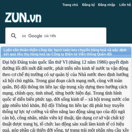
Trang chủ
Đăng ký
Đăng nhập
Liên hệ
Luận văn Hoàn thiện công tác hạch toán lưu chuyển hàng hoá và xác định
kết quả tiêu thụ hàng hoá tại Công ty Điện tử Viễn thông Quân đội
Đại hội Đảng toàn quốc lần thứ VI (tháng 12 năm 1986) quyết định
đường lối đổi mới đất nước, phát triển nền kinh tế nước ta vận động
theo cơ chế thị trường có sự quản lý của Nhà nước theo định hướng
xã hội chủ nghĩa. Trong giai đoạn cách mạng mới, cùng với toàn
quân, Bộ đội thông tin liên lạc tập trung xây dựng theo hướng cách
mạng, chính quy, tinh nhuệ, từng bước hiện đại. Trong tình hình
quốc tế diễn biến phức tạp, đời sống kinh tế – xã hội trong nước còn
gặp nhiều khó khăn, Bộ đội Thông tin liên lạc đã phát huy truyền
thống tự lực tự cường và tiềm năng lao động sáng tạo của đội ngũ
cán bộ, công nhân, nhân viên kỹ thuật, tận dụng cơ sở vật chất kỹ
thuật được trang bị, tổ chức lao động sản xuất làm kinh tế có hiệu
quả, góp phần cải thiện đời sống, tự trang trải một phần nhu cầu xây