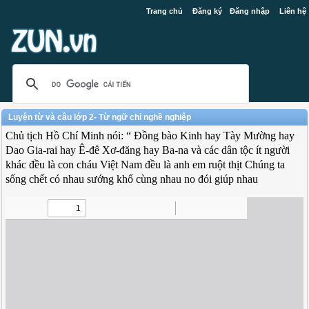
Trang chủ
Đăng ký
Đăng nhập
Liên hệ
Luyện từ và câu lớp 2- Từ ngữ chỉ nghề nghiệp
Chủ tịch Hồ Chí Minh nói: “ Đồng bào Kinh hay Tày Mường hay
Dao Gia-rai hay Ê-đê Xơ-đăng hay Ba-na và các dân tộc ít người
khác đều là con cháu Việt Nam đều là anh em ruột thịt Chúng ta
sống chết có nhau sướng khổ cùng nhau no đói giúp nhau