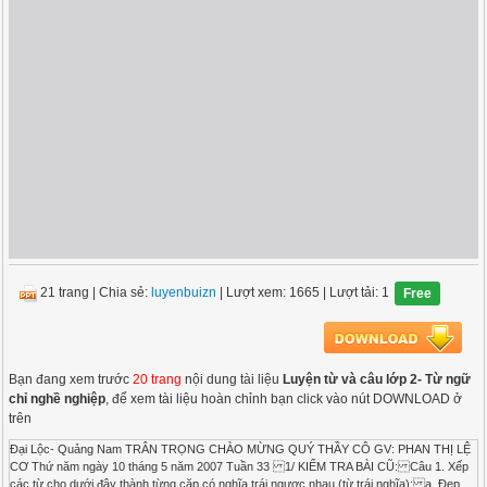
21 trang
|
Chia sẻ:
luyenbuizn
| Lượt xem: 1665
| Lượt tải: 1
Free
Bạn đang xem trước
20 trang
nội dung tài liệu
Luyện từ và câu lớp 2- Từ ngữ
chỉ nghề nghiệp
, để xem tài liệu hoàn chỉnh bạn click vào nút DOWNLOAD ở
trên
Đại Lộc- Quảng Nam TRÂN TRỌNG CHÀO MỪNG QUÝ THẦY CÔ GV: PHAN THỊ LỆ
CƠ Thứ năm ngày 10 tháng 5 năm 2007 Tuần 33 1/ KIỂM TRA BÀI CŨ: Câu 1. Xếp
các từ cho dưới đây thành từng cặp có nghĩa trái ngược nhau (từ trái nghĩa): a. Đẹp ,