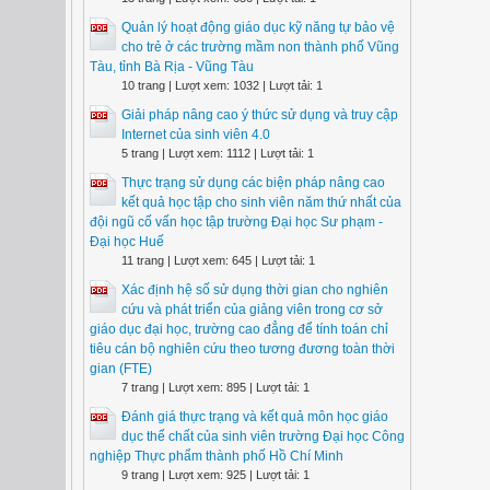
Quản lý hoạt động giáo dục kỹ năng tự bảo vệ
cho trẻ ở các trường mầm non thành phố Vũng
Tàu, tỉnh Bà Rịa - Vũng Tàu
10 trang | Lượt xem: 1032 | Lượt tải: 1
Giải pháp nâng cao ý thức sử dụng và truy cập
Internet của sinh viên 4.0
5 trang | Lượt xem: 1112 | Lượt tải: 1
Thực trạng sử dụng các biện pháp nâng cao
kết quả học tập cho sinh viên năm thứ nhất của
đội ngũ cố vấn học tập trường Đại học Sư phạm -
Đại học Huế
11 trang | Lượt xem: 645 | Lượt tải: 1
Xác định hệ số sử dụng thời gian cho nghiên
cứu và phát triển của giảng viên trong cơ sở
giáo dục đại học, trường cao đẳng để tính toán chỉ
tiêu cán bộ nghiên cứu theo tương đương toàn thời
gian (FTE)
7 trang | Lượt xem: 895 | Lượt tải: 1
Đánh giá thực trạng và kết quả môn học giáo
dục thể chất của sinh viên trường Đại học Công
nghiệp Thực phẩm thành phố Hồ Chí Minh
9 trang | Lượt xem: 925 | Lượt tải: 1