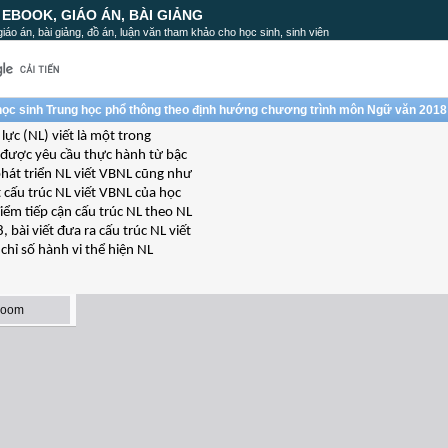
, EBOOK, GIÁO ÁN, BÀI GIẢNG
, giáo án, bài giảng, đồ án, luận văn tham khảo cho học sinh, sinh viên
a học sinh Trung học phổ thông theo định hướng chương trình môn Ngữ văn 2018
c (NL) viết là một trong
n được yêu cầu thực hành từ bậc
át triển NL viết VBNL cũng như
t cấu trúc NL viết VBNL của học
ểm tiếp cận cấu trúc NL theo NL
ài viết đưa ra cấu trúc NL viết
chỉ số hành vi thể hiện NL