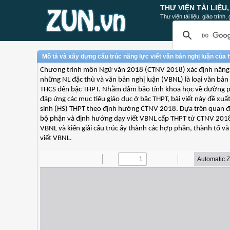
THƯ VIỆN TÀI LIỆU
Thư viện tài liệu, giáo trình
Mô tả và xây dựng cấu trúc năng lực viết văn bản nghị luận củ
Chương trình môn Ngữ văn 2018 (CTNV 2018) xác định năng lự
những NL đặc thù và văn bản nghị luận (VBNL) là loại văn bả
THCS đến bậc THPT. Nhằm đảm bảo tính khoa học về đường ph
đáp ứng các mục tiêu giáo dục ở bậc THPT, bài viết này đề xuấ
sinh (HS) THPT theo định hướng CTNV 2018. Dựa trên quan đi
bộ phận và định hướng dạy viết VBNL cấp THPT từ CTNV 2018, b
VBNL và kiến giải cấu trúc ấy thành các hợp phần, thành tố và 
viết VBNL.