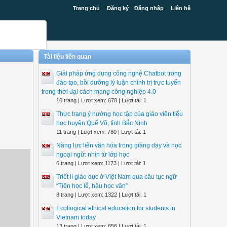
Trang chủ
Đăng ký
Đăng nhập
Liên hệ
Tài liệu liên quan
Giải pháp ứng dụng công nghệ Chatbot trong
đào tạo, bồi dưỡng lý luận chính trị trực tuyến
trong thời đại cách mạng công nghiệp 4.0
10 trang | Lượt xem: 678 | Lượt tải: 1
Thực trạng ý hướng học tập của giáo viên tiểu
học huyện Quế Võ, tỉnh Bắc Ninh
11 trang | Lượt xem: 780 | Lượt tải: 1
Năng lực liên văn hóa trong giảng dạy và học
ngoại ngữ: nhìn từ lớp học
6 trang | Lượt xem: 1173 | Lượt tải: 1
Triết lí giáo dục ở Việt Nam qua câu tục ngữ
“Tiên học lễ, hậu học văn”
8 trang | Lượt xem: 1322 | Lượt tải: 1
Ecoliogical ethical education for students in
Vietnam today
13 trang | Lượt xem: 656 | Lượt tải: 1