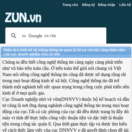
Trang chủ
Đăng ký
Đăng nhập
Liên hệ
Phân tích thiết kế hệ thống thông tin quản lý hồ sơ cán bộ công nhân viên
của cục doanh nghiệp vừa và nhỏ
Chúng ta đều biết công nghệ thông tin càng ngày càng phát triển
như vũ bão trên toàn cầu. Ở trên toàn thế giói nói chung và Việt
Nam nói riêng công nghệ thông tin cũng đã được sử dụng rộng rãi
trong mọi hoạt động kinh tế xã hội. Công nghệ thông tin đã trở
thành một nghành hết sức quan trọng trong công cuộc phát triển nền
kinh tế ở mọi quốc gia.
Cục Doanh nghiệp nhỏ và vừa(DNNVV) thuộc bộ kế hoạch và đầu
tư cũng là nơi ứng dụng nghành công nghệ thông tin trong mọi hoạt
động của cục.Tất cả các phòng của cục đã đều được trang bị đầy đủ
máy vi tính để thực hiện công việc thuận tiện và dặc biệt là thuận
tiện trong công tác quản lí. Qua thời gian thực tập và được tìm hiểu
về cách thức làm việc của cục DNNVV e đã quyết định chọn đề tài: