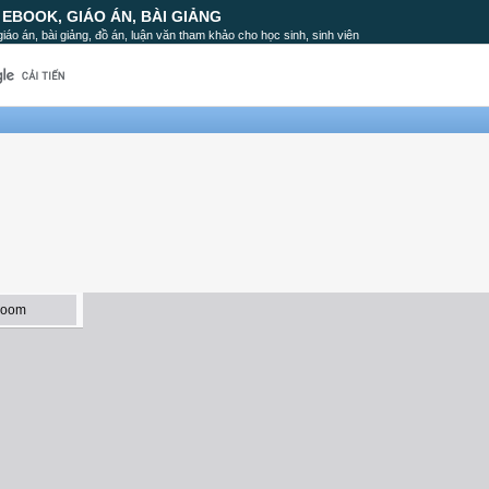
, EBOOK, GIÁO ÁN, BÀI GIẢNG
, giáo án, bài giảng, đồ án, luận văn tham khảo cho học sinh, sinh viên