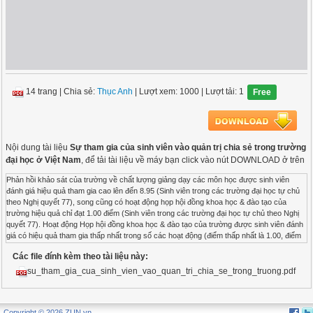
14 trang
|
Chia sẻ:
Thục Anh
| Lượt xem: 1000
| Lượt tải: 1
Free
Nội dung tài liệu
Sự tham gia của sinh viên vào quản trị chia sẻ trong trường
đại học ở Việt Nam
, để tải tài liệu về máy bạn click vào nút DOWNLOAD ở trên
Phản hồi khảo sát của trường về chất lượng giảng dạy các môn học được sinh viên
đánh giá hiệu quả tham gia cao lên đến 8.95 (Sinh viên trong các trường đại học tự chủ
theo Nghị quyết 77), song cũng có hoạt động họp hội đồng khoa học & đào tạo của
trường hiệu quả chỉ đạt 1.00 điểm (Sinh viên trong các trường đại học tự chủ theo Nghị
quyết 77). Hoạt động Họp hội đồng khoa học & đào tạo của trường được sinh viên đánh
giá có hiệu quả tham gia thấp nhất trong số các hoạt động (điểm thấp nhất là 1.00, điểm
cao nhất là 5.00). Hiệu quả tham gia của sinh viên trong các đại học tự chủ theo Nghị
Các file đính kèm theo tài liệu này:
quyết 77 là có chênh lệch lớn giữa các hoạt động, có hoạt động đạt hiệu quả tham gia
cao lên đến 8.95 điểm (Phản hồi khảo sát của trường về chất lượng giảng dạy các môn
su_tham_gia_cua_sinh_vien_vao_quan_tri_chia_se_trong_truong.pdf
học), nhưng cũng có hoạt động chỉ đạt 1.00 điểm (Họp Hội đồng Khoa học & Đào tạo
của Trường). Sinh viên trong các đại học vùng và đại học khác đánh giá hiệu quả tham
gia trong lĩnh vực học thuật khá đồng đều nhau (khoảng từ 4 – 6 điểm). Sinh viên trong
Copyright © 2026 ZUN.vn