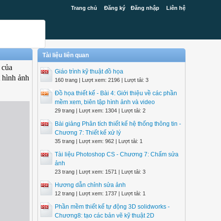
Trang chủ
Đăng ký
Đăng nhập
Liên hệ
Tài liệu liên quan
 của
Giáo trình kỹ thuật đồ họa
t hình ảnh
160 trang | Lượt xem: 2196 | Lượt tải: 3
Đồ họa thiết kế - Bài 4: Giới thiệu về các phần
mềm xem, biên tập hình ảnh và video
29 trang | Lượt xem: 1304 | Lượt tải: 2
Bài giảng Phân tích thiết kế hệ thống thông tin -
Chương 7: Thiết kế xử lý
35 trang | Lượt xem: 962 | Lượt tải: 1
Tài liệu Photoshop CS - Chương 7: Chấm sửa
ảnh
23 trang | Lượt xem: 1571 | Lượt tải: 3
Hương dẫn chỉnh sửa ảnh
12 trang | Lượt xem: 1737 | Lượt tải: 1
Phần mềm thiết kế tự động 3D solidworks -
Chương8: tạo các bản vẽ kỹ thuật 2D