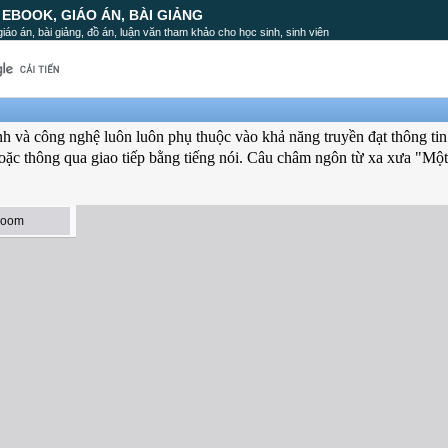
, EBOOK, GIÁO ÁN, BÀI GIẢNG
, giáo án, bài giảng, đồ án, luận văn tham khảo cho học sinh, sinh viên
anh và công nghệ luôn luôn phụ thuộc vào khả năng truyền đạt thông tin
 hoặc thông qua giao tiếp bằng tiếng nói. Câu châm ngôn từ xa xưa "Mộ