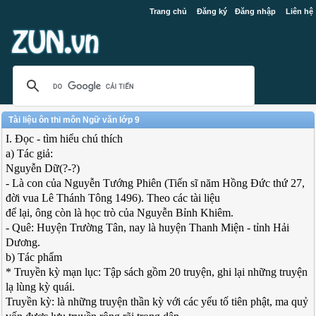
Trang chủ
Đăng ký
Đăng nhập
Liên hệ
Tài liệu ôn thi môn Ngữ văn lớp 9
I. Đọc - tìm hiểu chú thích
a) Tác giả:
Nguyễn Dữ(?-?)
- Là con của Nguyễn Tướng Phiên (Tiến sĩ năm Hồng Đức thứ 27,
đời vua Lê Thánh Tông 1496). Theo các tài liệu
để lại, ông còn là học trò của Nguyễn Bỉnh Khiêm.
- Quê: Huyện Trường Tân, nay là huyện Thanh Miện - tỉnh Hải
Dương.
b) Tác phẩm
* Truyền kỳ mạn lục: Tập sách gồm 20 truyện, ghi lại những truyện
lạ lùng kỳ quái.
Truyền kỳ: là những truyện thần kỳ với các yếu tố tiên phật, ma quỷ