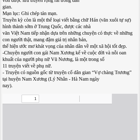
vốn được lưu truyền rộng rãi trong dân
gian.
Mạn lục: Ghi chép tản mạn.
Truyền kỳ còn là một thể loại viết bằng chữ Hán (văn xuôi tự sự)
hình thành sớm ở Trung Quốc, được các nhà
văn Việt Nam tiếp nhận dựa trên những chuyện có thực về những
con người thật, mang đậm giá trị nhân bản,
thể hiện ước mơ khát vọng của nhân dân về một xã hội tốt đẹp.
-Chuyện người con gái Nam Xương kể về cuộc đời và nỗi oan
khuất của người phụ nữ Vũ Nương, là một trong số
11 truyện viết về phụ nữ.
- Truyện có nguồn gốc từ truyện cổ dân gian “Vợ chàng Trương”
tại huyện Nam Xương (Lý Nhân - Hà Nam ngày
nay).