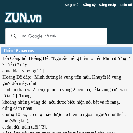
Trang chủ
Đăng ký
Đăng nhập
Liên hệ
Thiên 49 : ngũ sắc
Lôi Công hỏi Hoàng Đế: “Ngũ sắc riêng hiện rõ trên Minh đường ư
? Tiểu tử này
chưa hiểu ý nói gì”[1].
Hoàng Đế đáp: "Minh đường là vùng trên mũi. Khuyết là vùng
giữa đôi mày, đình
là nhan (trán và 2 bên), phồn là vùng 2 bên má, tế là vùng cửa vào
lỗ tai[2]. Trong
khoảng những vùng đó, nếu được biểu hiện nổi bật và rõ ràng,
đứng cách nhau
chừng 10 bộ, ta cũng thấy được nó hiện ra ngoài, người như thế là
thọ (sống lâu),
ắt đạt đến trăm tuổi”[3].