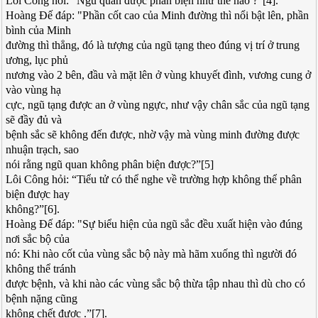
Lôi Công hỏi: “Ngũ quan được phân biện như thế nào ?”[4].
Hoàng Đế đáp: "Phần cốt cao của Minh đường thì nổi bật lên, phần
bình của Minh
đường thì thẳng, đó là tượng của ngũ tạng theo đúng vị trí ở trung
ương, lục phủ
nương vào 2 bên, đầu và mặt lên ở vùng khuyết đình, vương cung ở
vào vùng hạ
cực, ngũ tạng được an ở vùng ngực, như vậy chân sắc của ngũ tạng
sẽ đầy đủ và
bệnh sắc sẽ không đến được, nhờ vậy mà vùng minh đường được
nhuận trạch, sao
nói rằng ngũ quan không phân biện được?”[5]
Lôi Công hỏi: “Tiểu tử có thể nghe về trường hợp không thể phân
biện được hay
không?”[6].
Hoàng Đế đáp: "Sự biểu hiện của ngũ sắc đều xuất hiện vào đúng
nơi sắc bộ của
nó: Khi nào cốt của vùng sắc bộ này mà hãm xuống thì người đó
không thể tránh
được bệnh, và khi nào các vùng sắc bộ thừa tập nhau thì dù cho có
bệnh nặng cũng
không chết được .”[7].