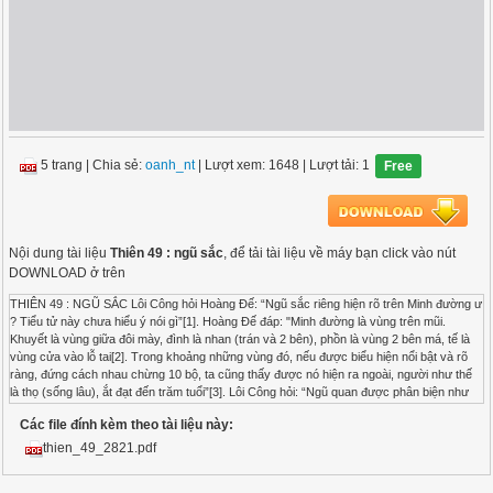
5 trang
|
Chia sẻ:
oanh_nt
| Lượt xem: 1648
| Lượt tải: 1
Free
Nội dung tài liệu
Thiên 49 : ngũ sắc
, để tải tài liệu về máy bạn click vào nút
DOWNLOAD ở trên
THIÊN 49 : NGŨ SẮC Lôi Công hỏi Hoàng Đế: “Ngũ sắc riêng hiện rõ trên Minh đường ư
? Tiểu tử này chưa hiểu ý nói gì”[1]. Hoàng Đế đáp: "Minh đường là vùng trên mũi.
Khuyết là vùng giữa đôi mày, đình là nhan (trán và 2 bên), phồn là vùng 2 bên má, tế là
vùng cửa vào lỗ tai[2]. Trong khoảng những vùng đó, nếu được biểu hiện nổi bật và rõ
ràng, đứng cách nhau chừng 10 bộ, ta cũng thấy được nó hiện ra ngoài, người như thế
là thọ (sống lâu), ắt đạt đến trăm tuổi”[3]. Lôi Công hỏi: “Ngũ quan được phân biện như
thế nào ?”[4]. Hoàng Đế đáp: "Phần cốt cao của Minh đường thì nổi bật lên, phần bình
Các file đính kèm theo tài liệu này:
của Minh đường thì thẳng, đó là tượng của ngũ tạng theo đúng vị trí ở trung ương, lục
phủ nương vào 2 bên, đầu và mặt lên ở vùng khuyết đình, vương cung ở vào vùng hạ
thien_49_2821.pdf
cực, ngũ tạng được an ở vùng ngực, như vậy chân sắc của ngũ tạng sẽ đầy đủ và bệnh
sắc sẽ không đến được, nhờ vậy mà vùng minh đường được nhuận trạch, sao nói rằng