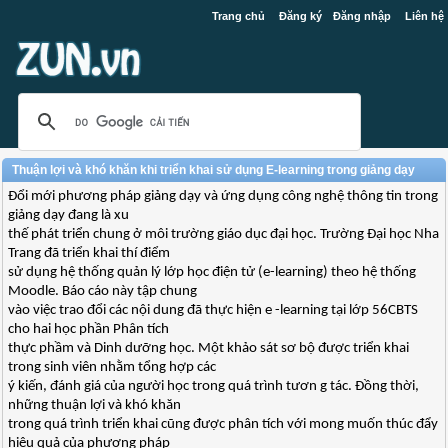
Trang chủ
Đăng ký
Đăng nhập
Liên hệ
Thuận lợi và khó khăn khi triển khai sử dụng E-learning trong giảng dạy
Đổi mới phương pháp giảng dạy và ứng dụng công nghệ thông tin trong
giảng dạy đang là xu
thế phát triển chung ở môi trường giáo dục đại học. Trường Đại học Nha
Trang đã triển khai thí điểm
sử dụng hệ thống quản lý lớp học điện tử (e-learning) theo hệ thống
Moodle. Báo cáo này tập chung
vào việc trao đổi các nội dung đã thực hiện e -learning tại lớp 56CBTS
cho hai học phần Phân tích
thực phầm và Dinh dưỡng học. Một khảo sát sơ bộ được triển khai
trong sinh viên nhằm tổng hợp các
ý kiến, đánh giá của người học trong quá trình tươn g tác. Đồng thời,
những thuận lợi và khó khăn
trong quá trình triển khai cũng được phân tích với mong muốn thúc đẩy
hiệu quả của phương pháp