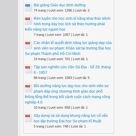
Bài giảng Giáo dục dinh dưỡng
74 trang | Lượt xem: 1396 | Lượt tải: 2
Rèn luyện cho học sinh kĩ năng khai thác kênh
hình trong dạy học lịch sử theo hướng phát
triển năng lực người học
7 trang | Lượt xem: 1057 | Lượt tải: 1
Các nhân tố quyết định năng lực giảng dạy của
sinh viên sư phạm: Khảo sát tại trường Đại học
Sư phạm Thành phố Hồ Chí Minh
14 trang | Lượt xem: 701 | Lượt tải: 1
Tập san nghiên cứu Văn Sử Địa - Số 29, tháng
6 - 1957
88 trang | Lượt xem: 1583 | Lượt tải: 5
Bồi dưỡng năng lực dạy học cho sinh viên sư
phạm đáp ứng chương trình giáo dục phổ
thông tổng thể trong bối cảnh cuộc cách mạng công
nghiệp 4.0
10 trang | Lượt xem: 658 | Lượt tải: 1
Xây dựng và sử dụng khung năng lực cố vấn
học tập trường Đại học Sư phạm Kĩ thuật
5 trang | Lượt xem: 748 | Lượt tải: 1