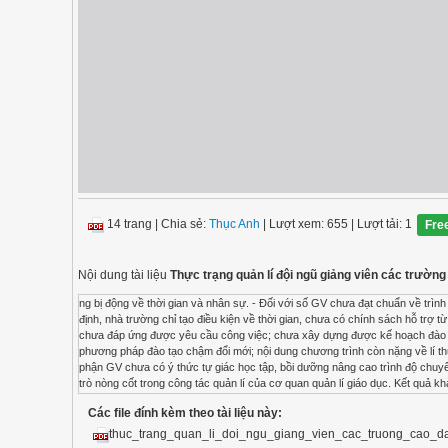
14 trang
|
Chia sẻ:
Thục Anh
| Lượt xem: 655
| Lượt tải: 1
Fre
Nội dung tài liệu
Thực trạng quản lí đội ngũ giảng viên các trường
ng bị động về thời gian và nhân sự. - Đối với số GV chưa đạt chuẩn về trình
định, nhà trường chỉ tạo điều kiện về thời gian, chưa có chính sách hỗ trợ t
chưa đáp ứng được yêu cầu công việc; chưa xây dựng được kế hoạch đào tạo
phương pháp đào tạo chậm đổi mới; nội dung chương trình còn nặng về lí thuy
phận GV chưa có ý thức tự giác học tập, bồi dưỡng nâng cao trình độ chuy
trò nòng cốt trong công tác quản lí của cơ quan quản lí giáo dục. Kết quả
trong Bảng 5 sau đây: Tạp chí Khoa học Trường ĐHSP TPHCM Tập 18, Số 8 
Các file đính kèm theo tài liệu này:
ĐTB Độ lệch chuẩn Xếp hạng 1 Xây dựng kế hoạch KT-ĐG và triển khai đán
quy trình 2,00 5,00 3,91 ,72372 2 3 Đánh giá ĐNGV đảm bảo tính trung thự
thuc_trang_quan_li_doi_ngu_giang_vien_cac_truong_cao_d
tạo động lực, kích thích sự phấn đấu vươn lên của ĐNGV 1,00 5,00 3,90 ,70