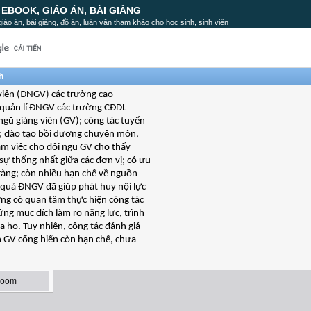
, EBOOK, GIÁO ÁN, BÀI GIẢNG
, giáo án, bài giảng, đồ án, luận văn tham khảo cho học sinh, sinh viên
h
 viên (ĐNGV) các trường cao
g quản lí ĐNGV các trường CĐDL
 ngũ giảng viên (GV); công tác tuyển
V; đào tạo bồi dưỡng chuyên môn,
àm việc cho đội ngũ GV cho thấy
sự thống nhất giữa các đơn vị; có ưu
 ràng; còn nhiều hạn chế về nguồn
u quả ĐNGV đã giúp phát huy nội lực
ường có quan tâm thực hiện công tác
g mục đích làm rõ năng lực, trình
ủa họ. Tuy nhiên, công tác đánh giá
h GV cống hiến còn hạn chế, chưa