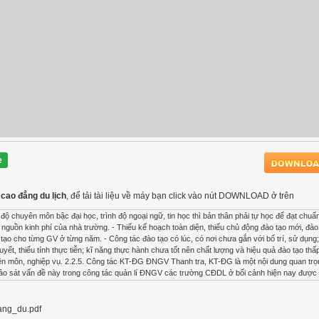
e
 cao đẳng du lịch
, để tải tài liệu về máy bạn click vào nút DOWNLOAD ở trên
 độ chuyên môn bậc đại học, trình độ ngoại ngữ, tin học thì bản thân phải tự học để đạt chuẩ
ừ nguồn kinh phí của nhà trường. - Thiếu kế hoạch toàn diện, thiếu chủ động đào tạo mới, đào 
 cho từng GV ở từng năm. - Công tác đào tạo có lúc, có nơi chưa gắn với bố trí, sử dụng;
ết, thiếu tính thực tiễn; kĩ năng thực hành chưa tốt nên chất lượng và hiệu quả đào tạo thấp
ên môn, nghiệp vụ. 2.2.5. Công tác KT-ĐG ĐNGV Thanh tra, KT-ĐG là một nội dung quan trọ
 khảo sát vấn đề này trong công tác quản lí ĐNGV các trường CĐDL ở bối cảnh hiện nay được 
(2021): 1430-1443 1440 Bảng 5. Công tác KT-ĐG ĐNGV STT Nội dung Giá trị nhỏ nhất Giá 
h giá ĐNGV theo tiêu chuẩn chức danh nghề nghiệp 2,00 5,00 4,07 ,68682 1 2 Đánh giá Đ
c, khách quan, toàn diện, khoa học, dân chủ và công bằng 1,00 5,00 3,89 ,77039 4 4 KT-ĐG 
ang_du.pdf
320 3 5 Điều chỉnh, khắc phục những sai sót của GV được phát hiện kịp thời 3,00 5,00 3,80 