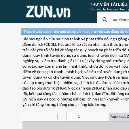
THƯ VIỆN TÀI LIỆU
Thư viện tài liệu, giáo trình
Thực trạng quản lí đội ngũ giảng viên các trường cao đẳng du lịc
Bài báo nghiên cứu sự hình thành và phát triển đội ngũ giảng
đẳng du lịch (CĐDL). Kết quả khảo sát và phân tích thực trạn
trên các yếu tố cốt lõi về công tác quy hoạch và phát triển đội
dụng, quy trình tuyển dụng, sử dụng, luân chuyển đội ngũ G
nghiệp vụ; kiểm tra, đánh giá (KT-ĐG); xây dựng môi trường l
công tác này còn mang tính hình thức, chưa đồng bộ và thiếu 
điểm về tính cạnh tranh, minh bạch và tiêu chí tuyển dụng rõ
tuyển dụng và cơ chế tuyển dụng. Việc sử dụng hợp lí và hiệ
của họ trong thực hiện nhiệm vụ chính trị của đơn vị. Các tr
đào tạo bồi dưỡng ĐNGV. Việc đánh giá ĐNGV phần nào đáp ứn
độ, kết quả công tác, phẩm chất chính trị, đạo đức, lối sống c
GV hiện nay đã bộc lộ những bất cập, chính sách khuyến khíc
gắn với tăng lương, thăng chức, nâng bậc lương.