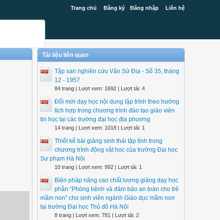
Trang chủ
Đăng ký
Đăng nhập
Liên hệ
Tài liệu liên quan
Tập san nghiên cứu Văn Sử Địa - Số 35, tháng
12 - 1957
84 trang | Lượt xem: 1692 | Lượt tải: 4
Đổi mới dạy học nội dung lập trình theo hướng
tích hợp trong chương trình đào tạo giáo viên
tin học tại các trường đại học địa phương
14 trang | Lượt xem: 1018 | Lượt tải: 1
Thiết kế bài giảng sinh thái tập tính trong
chương trình động vật học của trường Đại học
Sư phạm Hà Nội
10 trang | Lượt xem: 992 | Lượt tải: 1
Biện pháp nâng cao chất lượng giảng dạy học
phần “Phòng bệnh và đảm bảo an toàn cho trẻ
mầm non” cho sinh viên ngành Giáo dục mầm non
tại trường Đại học Thủ đô Hà Nội
8 trang | Lượt xem: 781 | Lượt tải: 2