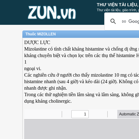
THƯ VIỆN TÀI LIỆU
Thư viện tài liệu, giáo trình
Thuốc MIZOLLEN
DƯỢC LỰC
Mizolastine có tính chất kháng histamine và chống dị ứng 
kháng chuyên biệt và chọn lọc trên các thụ thể histamine 
1
ngoại vi.
Các nghiên cứu ở người cho thấy mizolastine 10 mg có tá
histamine nhanh (sau 4 giờ) và kéo dài (24 giờ). Không có
nhanh được ghi nhận.
Trong các thử nghiệm tiền lâm sàng và lâm sàng, không gh
dụng kháng cholinergic.