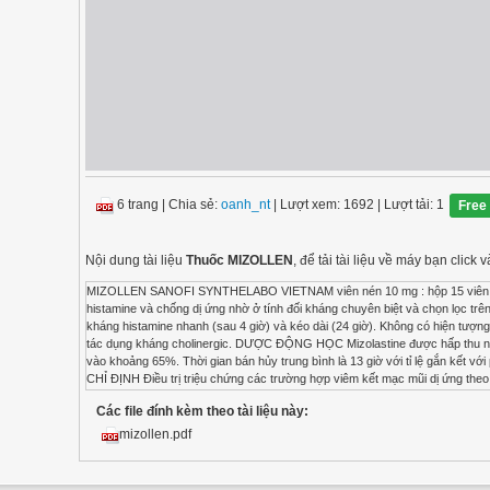
6 trang
|
Chia sẻ:
oanh_nt
| Lượt xem: 1692
| Lượt tải: 1
Free
Nội dung tài liệu
Thuốc MIZOLLEN
, để tải tài liệu về máy bạn cli
MIZOLLEN SANOFI SYNTHELABO VIETNAM viên nén 10 mg : hộp 15 viên - 
histamine và chống dị ứng nhờ ở tính đối kháng chuyên biệt và chọn lọc trê
kháng histamine nhanh (sau 4 giờ) và kéo dài (24 giờ). Không có hiện tượn
tác dụng kháng cholinergic. DƯỢC ĐỘNG HỌC Mizolastine được hấp thu nha
vào khoảng 65%. Thời gian bán hủy trung bình là 13 giờ với tỉ lệ gắn kết vớ
CHỈ ĐỊNH Điều trị triệu chứng các trường hợp viêm kết mạc mũi dị ứng th
trong các thành phần của thuốc. - Điều trị đồng thời với các thuốc kháng si
Các file đính kèm theo tài liệu này:
biết có tác dụng kéo dài QT, như các thuốc chống loạn nhịp thuộc nhóm I và I
sử rối loạn tim mạch. - Bệnh nhân có hoặc nghi ngờ có QT kéo dài hoặc m
mizollen.pdf
Mizolastine có tác dụng nhẹ trên việc kéo dài QT : chỉ gặp ở một vài trườn
sự tái phân cực ở tim. Lái xe và vận hành máy móc : Hầu hết bệnh nhân dù
cảm với thuốc, nên kiểm tra sự đáp ứng với thuốc của từng cá nhân trư