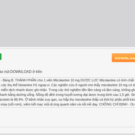
ck vào nút DOWNLOAD ở trên
Bảng B. THÀNH PHẦN cho 1 viên Mizolastine 10 mg DƯỢC LỰC Mizolastine có tính chất
n các thụ thể histamine H1 ngoại vi. Các nghiên cứu ở người cho thấy mizolastine 10 mg có 
g miễn dịch nhanh được ghi nhận. Trong các thử nghiệm tiền lâm sàng và lâm sàng, không gh
nh bằng đường uống. Nồng độ đỉnh trong huyết tương đạt được trung bình sau 1,5 giờ. Si
i protein là 98,4%. Ở bệnh nhân suy gan, sự hấp thu mizolastine thấp và thời kỳ phân phối kéo
eo mùa (sốt rơm), viêm kết mạc mũi dị ứng quanh năm và nổi mề đay. CHỐNG CHỈ ĐỊNH - Dị 
nh thuộc họ macrolide hoặc các thuốc chống nấm thuộc họ imidazole. - Điều trị đồng thời với
I. - Bệnh nhân có tiền sử ngất. - Suy gan nặng . - Bệnh lý tim mạch với biểu hiện lâm sàng r
ất cân bằng về điện giải, đặc biệt là hạ kali máu. - Nhịp tim chậm đáng kể. THẬN TRỌNG 
g hợp. Bệnh nhân già đặc biệt nhạy cảm với tác động an thần của mizolastine và tác dụng của
ng mizolastine đều có thể lái xe hoặc vận hành máy móc. Tuy nhiên, để phát hiện những bệ
ớc khi để bệnh nhân lái xe hoặc vận hành máy móc. LÚC CÓ THAI và LÚC NUÔI CON BÚ Sự a