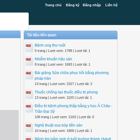
Trang chủ
Đăng ký
Đăng nhập
Liên hệ
Tài liệu liên quan
Bệnh ung thư ruột
5 trang | Lượt xem: 1788 | Lượt tải: 1
Nhiễm khuẩn hậu sản
8 trang | Lượt xem: 1693 | Lượt tải: 1
Bài giảng Sửa chữa phục hồi bằng phương
pháp hàn
13 trang | Lượt xem: 2327 | Lượt tải: 2
Thuốc chống lao thuốc điều trị phong
13 trang | Lượt xem: 1103 | Lượt tải: 1
Điều trị bệnh phong thấp bằng y học Á Châu -
Trần Đại Sỹ
106 trang | Lượt xem: 2163 | Lượt tải: 0
Nghệ thuật xoa bóp tiền sản
10 trang | Lượt xem: 1800 | Lượt tải: 1
Bệnh tim bẩm sinh ở tuổi trưởng thành (Adult