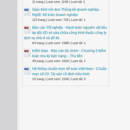
11 trang | Lượt xem: 1140 | Lượt tải: 1
Giáo trình mô đun Thống kê doanh nghiệp -
Nghề: Kế toán doanh nghiệp
113 trang | Lượt xem: 726 | Lượt tải: 1
Báo cáo Tốt nghiệp - Hạch toán nguyên vật liệu
tại đội XD và sửa chữa công trình thuộc công ty
dịch vụ nhà ở và đô thị
64 trang | Lượt xem: 1588 | Lượt tải: 1
Kiểm toán - Báo cáo tài chính - Chương 2 kiểm
toán chu kỳ bán hàng – Thu tiền
49 trang | Lượt xem: 1816 | Lượt tải: 1
Hệ thống chuẩn mực kế toán Việt Nam - Chuẩn
mực số 03: Tài sản cố định hữu hình
10 trang | Lượt xem: 2246 | Lượt tải: 0