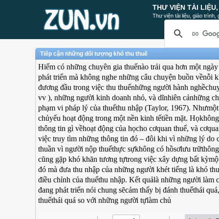
THƯ VIỆN TÀI LIỆU
Thư viện tài liệu, giáo trình
Tiếp cận những đối tượng khó thu thuế
Hiếm có những chuyên gia thuếnào trải qua hơn một ngày 
phát triển mà không nghe những câu chuyện buồn vềnỗi kh
đương đầu trong việc thu thuếnhững người hành nghềchuyê
vv ), những người kinh doanh nhỏ, và dĩnhiên cảnhững ch
phạm vi pháp lý của thuếthu nhập (Taylor, 1967). Nhưmột
chủyếu hoạt động trong một nền kinh tếtiền mặt. Họkhông
thông tin gì vềhoạt động của họcho cơquan thuế, và cơqua
việc truy tìm những thông tin đó – đôi khi vì những lý do 
thuần vì người nộp thuếthực sựkhông có hồsơlưu trữthông
cũng gặp khó khăn tương tựtrong việc xây dựng bất kỳmộ
đó mà đưa thu nhập của những người khét tiếng là khó th
điều chỉnh của thuếthu nhập. Kết quảlà những người làm c
đang phát triển nói chung sẽcảm thấy bị đánh thuếthái quá
thuếthái quá so với những người tựlàm chủ