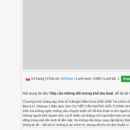
14 trang
|
Chia sẻ:
lelinhqn
| Lượt xem: 1489
| Lượt tải: 1
Fre
Nội dung tài liệu
Tiếp cận những đối tượng khó thu thuế
, để tải t
Chương trình Giảng dạy Kinh tế Fulbright Niên khoá 2005-2006 Tài chính công Bài đọc Thu thuế tại các nước đang phát triển Ch 25 Tiếp cận những đối tượng khó thu thuế R. M. Bird & O. Oldman 1 Biên dịch: Kim Chi TIẾP CẬN NHỮNG ĐỐI TƯỢNG KHÓ THU THUẾ Hiếm có những chuyên gia thuế nào trải qua hơn một ngày tại một đất nước đang phát triển mà không nghe những câu chuyện buồn về nỗi khó khăn to lớn người ta phải đương đầu trong việc thu thuế những người hành nghề chuyên môn (các bác sĩ, luật sư vv…), những người kinh doanh nhỏ, và dĩ nhiên cả những chủ trại khấm khá rơi vào phạm vi pháp lý của thuế thu nhập (Taylor, 1967). Như một qui luật, những người này chủ yếu hoạt động trong một nền kinh tế tiền mặt. Họ không sẵn lòng cung cấp bất kỳ thông tin gì về hoạt động của họ cho cơ quan thuế, và cơ quan thuế thật khó khăn trong việc truy tìm những thông tin đó – đôi khi vì những lý do chính trị, nhưng đôi khi chỉ đơn thuần vì người nộp thuế thực sự không có hồ sơ lưu trữ thông tin. Hơn nữa, cơ quan thuế cũng gặp khó khăn tương tự trong việc xây dựng bất kỳ một cơ sở nào khác để dựa vào đó mà đưa thu nhập của những người khét tiếng là khó thu thuế này vào trong phạm vi điều chỉnh của thuế thu nhập. Kết quả là những người làm công ăn lương tại các nước đang phát triển nói chung sẽ cảm thấy bị đánh thuế thái quá, và rất thường xuyên bị đánh thuế thái quá so với những người tự làm chủ. Một hành động phản ứng trước tình thế này là triển khai loại thuế thu nhập “lập biểu” đã được mô tả và phê phán trong chương 17. Một phản ứng khác nữa là ra sức cân đối sự rộng rãi không được mong đợi dành cho những người tự làm chủ bằng một sự rộng rãi đền bù cho những người làm công; ví dụ thông qua việc tạo ra một hệ thống dự phòng miễn thuế đặc biệt như từng thịnh hành ở Jamaica trước cuộc cải cách thuế gần đây (Alm và Bahl, 1985). Phương pháp thứ ba, được mô tả trong chương trước, là khôi phục thế cân bằng không phải bằng cách hạ thấp thuế đối với những người làm công ăn lương mà là tăng thuế đối với những người tự làm chủ (và những người hưởng thu nhập từ vốn) thông qua ban hành “thuế tối thiểu” tổng quát. Những khoản thuế như vậy đã tiến tới đóng một vai trò quan trọng ngay cả tại những nước phát triển như Hoa Kỳ và Canada trong những năm gần đây, và lập luận thiên về phía các loại thuế này xem ra mạnh hơn rõ ràng tại các nước phát triển. Một phương pháp có liên quan nhưng tương đối khác biệt về nguyên tắc mà cũng đi đến cùng một mục đích sẽ được mô tả trong đoạn trích sau đây từ một báo cáo về Bolivia. Về cơ bản, phương pháp này cốt yếu là triển khai những kỹ thuật “hợp lý” đặc biệt để ước lượng thu nhập trong các ngành khác nhau. Phương pháp này, có lẽ đã được triển khai sâu rộng nhất ở Israel (Lapidoth, 1977), cũng đã được vận dụng trong những chừng mực khác nhau và với mức độ thành công khác nhau ở nhiều nước khác (Bird, 1983; Tanzi và Casanegra, 1987). Phần chọn lọc sau đây trình bày các ưu điểm – quả thật, gần như là sự cần thiết – của một phương pháp như thế tại một nước đang phát triển, và mô tả khá chi tiết cách thức tiến tới thực hiện phương pháp đó. Cho dù rõ ràng là các chi tiết cần phải thay đổi để phù hợp với tình huống, nhưng phương pháp chung trình bày ở đây xem ra đáng được chú ý kỹ lưỡng tại nhiều quốc gia. Xem ra chúng ta cũng cần bổ sung thêm hai nhận xét chung về phương pháp hợp lý mà đã được tán thành ở đây. Thứ nhất, như đã đề cập trong lời giới thiệu của phần này, điều quan trọng là phân biệt rõ ràng phương pháp này với hệ thống “thuế khoán” có bề ngoài khá tương tự. Trong cả hai phương pháp này, thu nhập đều được ước lượng trên cơ Chương trình Giảng dạy Kinh tế Fulbright Tài chính công Bài đọc Thu thuế tại các nước đang phát triển Ch 25 Vươn tới những người khó thu thuế R. M. Bird & O. Oldman 2 Biên dịch: Kim Chi sở những yếu tố “khách quan” như của cải hay doanh thu. Tuy nhiên, trong hệ thống thuế khoán, như được áp dụng tại hầu hết các thuộc địa trước đây của Pháp chẳng hạn, việc xác định nghĩa vụ thuế sau cùng được thương lượng giữa người nộp thuế và nhân viên thuế. Ngược lại, trong phương pháp hợp lý, nhiệm vụ của nhân viên thuế – cũng giống như người đánh giá thuế tài sản trong hệ thống thẩm định chung – chỉ đơn giản là ghi nhận các sự kiện về doanh thu hay sự ki