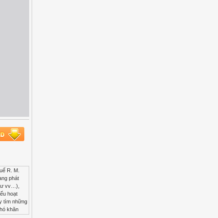
 thanh toán thuế của người nộp thuế mà nhân viên thuế nhận thấy người nộp thuế kê khai thu nhập thấp hơn mức ước lượng, thì thuế được áp đặt trên cơ sở thu nhập ước lượng. Một lần nữa, người nộp thuế cũng được chia thành các phân nhóm, nhưng không phải toàn bộ những người nộp thuế trong một phân nhóm đều phải nộp cùng Chương trình Giảng dạy Kinh tế Fulbright Tài chính công Bài đọc Thu thuế tại các nước đang phát triển Ch 25 Vươn tới những người khó thu thuế