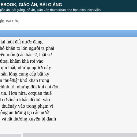
, EBOOK, GIÁO ÁN, BÀI GIẢNG
, giáo án, bài giảng, đồ án, luận văn tham khảo cho học sinh, sinh viên
tại một đất nước đang
ó khăn to lớn người ta phải
n môn (các bác sĩ, luật sư
ủtrại khấm khá rơi vào
 qui luật, những người này
 sẵn lòng cung cấp bất kỳ
n thuếthật khó khăn trong
chính trị, nhưng đôi khi chỉ đơn
 tin. Hơn nữa, cơquan thuế
t cơsởnào khác đểdựa vào
u thuếnày vào trong phạm vi
ông ăn lương tại các nước
, và rất thường xuyên bị đánh