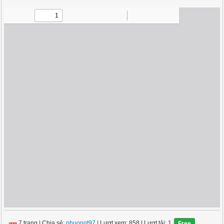
7 trang
|
Chia sẻ:
phuongt97
| Lượt xem: 858
| Lượt tải: 1
Free