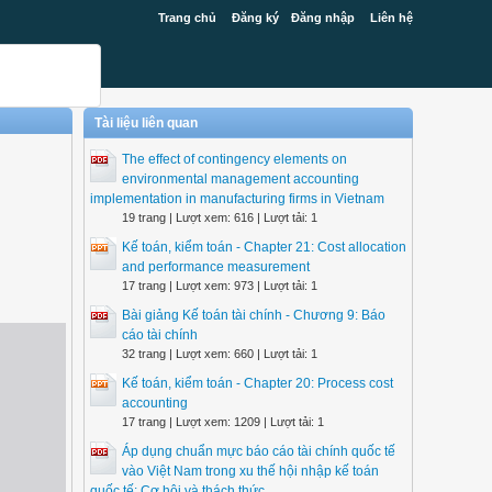
Trang chủ
Đăng ký
Đăng nhập
Liên hệ
Tài liệu liên quan
The effect of contingency elements on
environmental management accounting
implementation in manufacturing firms in Vietnam
19 trang | Lượt xem: 616 | Lượt tải: 1
Kế toán, kiểm toán - Chapter 21: Cost allocation
and performance measurement
17 trang | Lượt xem: 973 | Lượt tải: 1
Bài giảng Kế toán tài chính - Chương 9: Báo
cáo tài chính
32 trang | Lượt xem: 660 | Lượt tải: 1
Kế toán, kiểm toán - Chapter 20: Process cost
accounting
17 trang | Lượt xem: 1209 | Lượt tải: 1
Áp dụng chuẩn mực báo cáo tài chính quốc tế
vào Việt Nam trong xu thế hội nhập kế toán
quốc tế: Cơ hội và thách thức