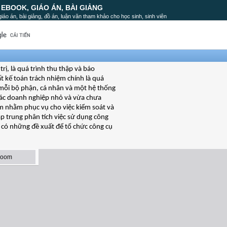
, EBOOK, GIÁO ÁN, BÀI GIẢNG
, giáo án, bài giảng, đồ án, luận văn tham khảo cho học sinh, sinh viên
rị, là quá trình thu thập và báo
hất kế toán trách nhiệm chính là quá
 mỗi bộ phận, cá nhân và một hệ thống
 các doanh nghiệp nhỏ và vừa chưa
ệm nhằm phục vụ cho việc kiểm soát và
ập trung phân tích việc sử dụng công
 có những đề xuất để tổ chức công cụ