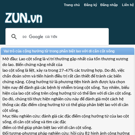
Trang chủ
Đăng ký
Đăng nhập
Liên hệ
Vai trò của cộng hưởng từ trong phân biệt lao với di căn cột sống
Mở đầu: Lao cột sống là vị trí thường gặp nhất của tổn thương xương
do lao. Biến chứng nặng nhất của
lao cột sống là liệt, xảy ra trong 27‐47% các trường hợp. Do đó, việc
chẩn đoán sớm và tiến hành điều trị rất cần thiết để tránh các biến
chứng nặng. Cộng hưởng từ là phương tiện hình ảnh được lựa chọn
hiện nay để đánh giá các bệnh lý nhiễm trùng cột sống. Tuy nhiên, biểu
hiện của lao cột sống trên cộng hưởng từ có thể lầm với di căn cột sống.
Do đó, chúng tôi thực hiện nghiên cứu này để đánh giá một cách hệ
thống các đặc điểm cộng hưởng từ có thể giúp phân biệt lao với di căn
cột sống.
Mục tiêu nghiên cứu: đánh giá các đặc điểm cộng hưởng từ của lao cột
sống, di căn cột sống và tìm các đặc
điểm có thể giúp phân biệt lao với di căn cột sống.
Đối tượng‐phương pháp nghiên cứu: hồi cứu 82 hình ảnh cộng hưởng