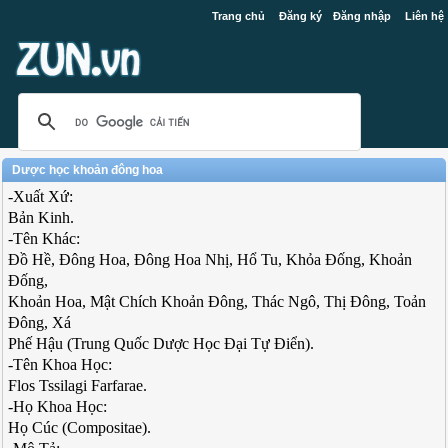
Trang chủ
Đăng ký
Đăng nhập
Liên hệ
Dược học khoản đông hoa
-Xuất Xứ:
Bản Kinh.
-Tên Khác:
Đồ Hề, Đông Hoa, Đông Hoa Nhị, Hổ Tu, Khỏa Đống, Khoản
Đống,
Khoản Hoa, Mật Chích Khoản Đông, Thác Ngô, Thị Đông, Toản
Đông, Xá
Phế Hậu (Trung Quốc Dược Học Đại Tự Điển).
-Tên Khoa Học:
Flos Tssilagi Farfarae.
-Họ Khoa Học:
Họ Cúc (Compositae).