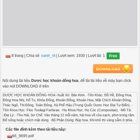
8 trang
|
Chia sẻ:
oanh_nt
| Lượt xem: 1930
| Lượt tải: 1
Free
Nội dung tài liệu
Dược học khoản đông hoa
, để tải tài liệu về máy bạn click
vào nút DOWNLOAD ở trên
DƯỢC HỌC KHOẢN ĐÔNG HOA -Xuất Xứ: Bản Kinh. -Tên Khác: Đồ Hề, Đông Hoa,
Đông Hoa Nhị, Hổ Tu, Khỏa Đống, Khoản Đống, Khoản Hoa, Mật Chích Khoản Đông,
Thác Ngô, Thị Đông, Toản Đông, Xá Phế Hậu (Trung Quốc Dược Học Đại Tự Điển). -
Tên Khoa Học: Flos Tssilagi Farfarae. -Họ Khoa Học: Họ Cúc (Compositae). -Mô Tả:
-Địa Lý: -Thu Hái, Sơ Chế: Vào tháng 12 mỗi năm, hái hoa về rửa sạch, phơi trong râm.
Để sống hoặc chích mật dùng. -Bộ Phận Dùng: Búp hoa. Khi khô thì vàng sẫm ở phía
dưới , không lẫn lộn tạp chất, không nát là tốt. -Bào Chế: + Lựa các hoa chưa mở hết,
Các file đính kèm theo tài liệu này:
rửa sạch, dùng nước Cam thảo ngâm 1 đêm, sao qua hoặc phơi khô để dùng (Trung
Quốc Dược Học Đại Tự Điển). + Nhặt bỏ tạp chất, phơi âm can cho khô, tẩm mật, sao
66_9695.pdf