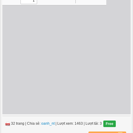
32 trang
|
Chia sẻ:
oanh_nt
| Lượt xem: 1463
| Lượt tải: 3
Free