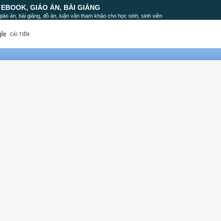
, EBOOK, GIÁO ÁN, BÀI GIẢNG
, giáo án, bài giảng, đồ án, luận văn tham khảo cho học sinh, sinh viên