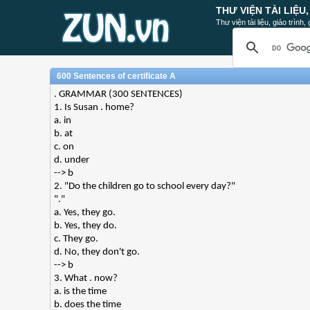
THƯ VIỆN TÀI LIỆU
Thư viện tài liệu, giáo trình
600 Sentences of certificate A
. GRAMMAR (300 SENTENCES)
1. Is Susan . home?
a. in
b. at
c. on
d. under
--> b
2. "Do the children go to school every day?"
"."
a. Yes, they go.
b. Yes, they do.
c. They go.
d. No, they don't go.
--> b
3. What . now?
a. is the time
b. does the time