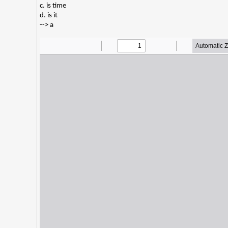
c. is time
d. is it
--> a