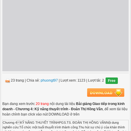
23 trang
|
Chia sẻ:
phuongt97
| Lượt xem: 1123
| Lượt tải: 2
Free
Bạn đang xem trước
20 trang
nội dung tài liệu
Bài giảng Giao tiếp trong kinh
doanh - Chương 4: Kỹ năng thuyết trình - Đoàn Thị Hồng Vân
, để xem tài liệu
hoàn chỉnh bạn click vào nút DOWNLOAD ở trên
Chương 4 KỸ NĂNG THUYẾT TRÌNHPGS.TS. ĐOÀN THỊ HỒNG VÂNNội dung
nghiên cứu:Tổ chức một buổi thuyết trình thành công.Thu hút sự chú ý của khán thính