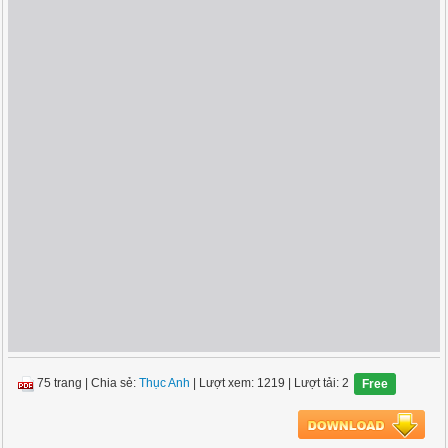
75 trang
|
Chia sẻ:
Thục Anh
| Lượt xem: 1219
| Lượt tải: 2
Free