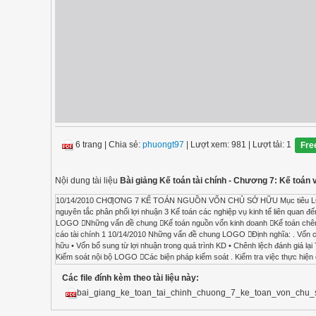
6 trang
|
Chia sẻ:
phuongt97
| Lượt xem: 981
| Lượt tải: 1
Fre
Nội dung tài liệu
Bài giảng Kế toán tài chính - Chương 7: Kế toán
10/14/2010 CHƢƠNG 7 KẾ TOÁN NGUỒN VỐN CHỦ SỞ HỮU Mục tiêu LOGO 
nguyên tắc phân phối lợi nhuận 3 Kế toán các nghiệp vụ kinh tế liên quan
LOGO Những vấn đề chung Kế toán nguồn vốn kinh doanh Kế toán chênh l
cáo tài chính 1 10/14/2010 Những vấn đề chung LOGO Định nghĩa: . Vốn ch
hữu • Vốn bổ sung từ lợi nhuận trong quá trình KD • Chênh lệch đánh giá lại 
Kiểm soát nội bộ LOGO Các biện pháp kiểm soát . Kiểm tra việc thực hiện 
dụng đối với từng loại quỹ-chú ý quan tâm đến hình thức sở hữu vốn để xây 
Các file đính kèm theo tài liệu này:
tổng hợp cho các nghiệp vụ phát sinh Kế toán nguồn vốn kinh doanh LOGO
trình kinh doanh dưới nhiều hình thức khác nhau (như trích từ lợi nhuận, cá
bai_giang_ke_toan_tai_chinh_chuong_7_ke_toan_von_chu_
từ các quỹ,) 2 10/14/2010 Kế toán nguồn vốn kinh doanh LOGO Tài khoả
SDCK:XXX Chứng từ sử dụng: . Biên bản bàn giao . Biên bản góp vốn . Ph