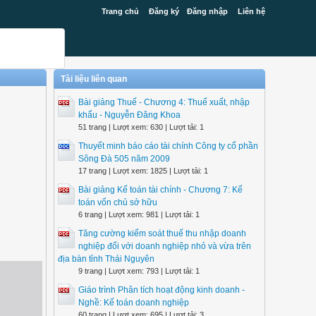
Trang chủ
Đăng ký
Đăng nhập
Liên hệ
Tài liệu liên quan
Bài giảng Thuế - Chương 4: Thuế xuất, nhập
khẩu - Nguyễn Đăng Khoa
51 trang | Lượt xem: 630 | Lượt tải: 1
Thuyết minh báo cáo tài chính Công ty cổ phần
Sông Đà 505 năm 2009
17 trang | Lượt xem: 1825 | Lượt tải: 1
Bài giảng Kế toán tài chính - Chương 7: Kế
toán vốn chủ sở hữu
6 trang | Lượt xem: 981 | Lượt tải: 1
Tăng cường kiểm soát thuế thu nhập doanh
nghiệp đối với doanh nghiệp nhỏ và vừa trên
địa bàn tỉnh Thái Nguyên
9 trang | Lượt xem: 793 | Lượt tải: 1
Giáo trình Phân tích hoạt động kinh doanh -
Nghề: Kế toán doanh nghiệp
60 trang | Lượt xem: 695 | Lượt tải: 3