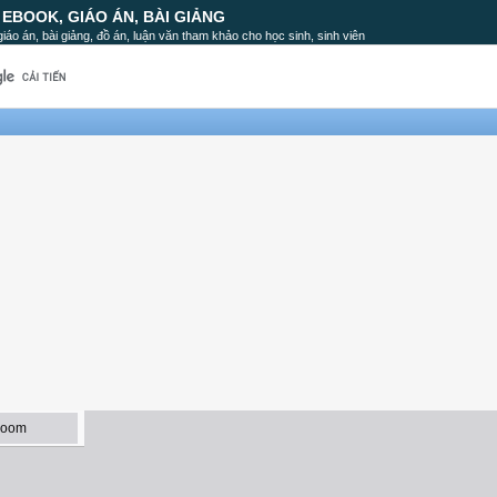
, EBOOK, GIÁO ÁN, BÀI GIẢNG
, giáo án, bài giảng, đồ án, luận văn tham khảo cho học sinh, sinh viên