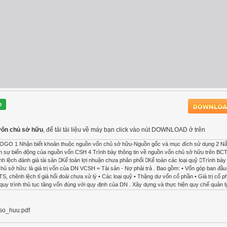
e
 vốn chủ sở hữu
, để tải tài liệu về máy bạn click vào nút DOWNLOAD ở trên
1 Nhận biết khoản thuộc nguồn vốn chủ sở hữu-Nguồn gốc và mục đích sử dụng 2 N
 đến sự biến động của nguồn vốn CSH 4 Trình bày thông tin về nguồn vốn chủ sở hữu trên BC
ệch đánh giá tài sản Kế toán lợi nhuận chưa phân phối Kế toán các loại quỹ Trình bày 
ủ sở hữu: là giá trị vốn của DN VCSH = Tài sản - Nợ phải trả . Bao gồm: • Vốn góp ban đầ
TS, chênh lệch tỉ giá hối đoái chưa xử lý • Các loại quỹ • Thặng dư vốn cổ phần • Giá trị cổ p
quy trình thủ tục tăng vốn đúng với quy định của DN . Xây dựng và thực hiện quy chế quản l
dựng quy chế . Tổ chức xây dựng công tác ghi chép ban đầu, quy trình luân chuyển, ghi chép
 Nguồn vốn kinh doanh là số vốn ban đầu do các chủ sở hữu đóng góp và được bổ sung tr
c khoản được biếu tặng, viện trợ không hoàn lại, xử lý chênh lệch đánh giá lại tài sản hoặc 
so_huu.pdf
n sử dụng: 411-Nguồn vốn kinh doanh SDĐK:XXX Hoàn trả vốn chủ Nhận vốn chủ sở sở hữu
iếu thu Kế toán nguồn vốn kinh doanh LOGO Trả vốn cho chủ sở hữu 411 111,112,211, 421 