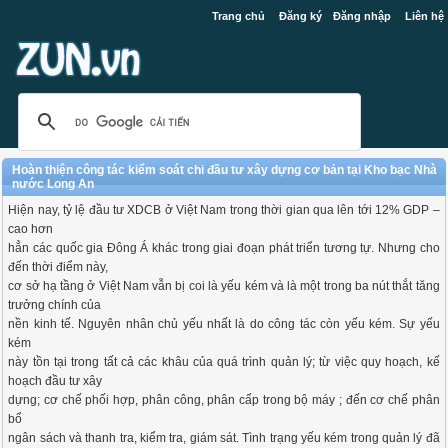
Trang chủ
Đăng ký
Đăng nhập
Liên hệ
Hoàn thiện công tác kiểm soát chi đầu tư xây dựng cơ bản tại Kho bạc Nhà
nước Long An
Hiện nay, tỷ lệ đầu tư XDCB ở Việt Nam trong thời gian qua lên tới 12% GDP –
cao hơn
hẳn các quốc gia Đông Á khác trong giai đoạn phát triển tương tự. Nhưng cho
đến thời điểm này,
cơ sở hạ tầng ở Việt Nam vẫn bị coi là yếu kém và là một trong ba nút thắt tăng
trưởng chính của
nền kinh tế. Nguyên nhân chủ yếu nhất là do công tác còn yếu kém. Sự yếu
kém
này tồn tại trong tất cả các khâu của quá trình quản lý; từ việc quy hoạch, kế
hoạch đầu tư xây
dựng; cơ chế phối hợp, phân công, phân cấp trong bộ máy ; đến cơ chế phân
bổ
ngân sách và thanh tra, kiểm tra, giám sát. Tình trạng yếu kém trong quản lý đã