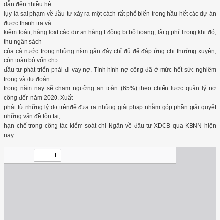
dẫn đến nhiều hệ
lụy là sai phạm về đầu tư xảy ra một cách rất phổ biến trong hầu hết các dự án
được thanh tra và
kiểm toán, hàng loạt các dự án hàng t đồng bị bỏ hoang, lãng phí Trong khi đó,
thu ngân sách
của cả nước trong những năm gần đây chỉ đủ để đáp ứng chi thường xuyên,
còn toàn bộ vốn cho
đầu tư phát triển phải đi vay nợ. Tình hình nợ công đã ở mức hết sức nghiêm
trọng và dự đoán
trong năm nay sẽ chạm ngưỡng an toàn (65%) theo chiến lược quản lý nợ
công đến năm 2020. Xuất
phát từ những lý do trênđể đưa ra những giải pháp nhằm góp phần giải quyết
những vấn đề tồn tại,
hạn chế trong công tác kiểm soát chi Ngân về đầu tư XDCB qua KBNN hiện
nay.