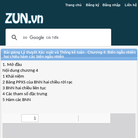
Trang chủ
Đăng ký
Đăng nhập
Liên hệ
Bài giảng Lý thuyết Xác suất và Thống kê toán - Chương 4: Biến ngẫu nhiên
hai chiều hàm các biến ngẫu nhiên
1. Mở đầu
Nội dung chương 4
1 Khái niệm
2 Bảng PPXS của BNN hai chiều rời rạc
3 BNN hai chiều liên tục
4 Các tham số đặc trưng
5 Hàm các BNN