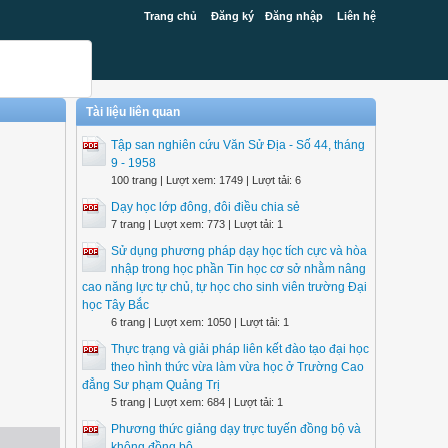
Trang chủ
Đăng ký
Đăng nhập
Liên hệ
Tài liệu liên quan
Tập san nghiên cứu Văn Sử Địa - Số 44, tháng
9 - 1958
100 trang | Lượt xem: 1749 | Lượt tải: 6
Dạy học lớp đông, đôi điều chia sẻ
7 trang | Lượt xem: 773 | Lượt tải: 1
Sử dụng phương pháp dạy học tích cực và hòa
nhập trong học phần Tin học cơ sở nhằm nâng
cao năng lực tự chủ, tự học cho sinh viên trường Đại
học Tây Bắc
6 trang | Lượt xem: 1050 | Lượt tải: 1
Thực trạng và giải pháp liên kết đào tạo đại học
theo hình thức vừa làm vừa học ở Trường Cao
đẳng Sư phạm Quảng Trị
5 trang | Lượt xem: 684 | Lượt tải: 1
Phương thức giảng dạy trực tuyến đồng bộ và
không đồng bộ