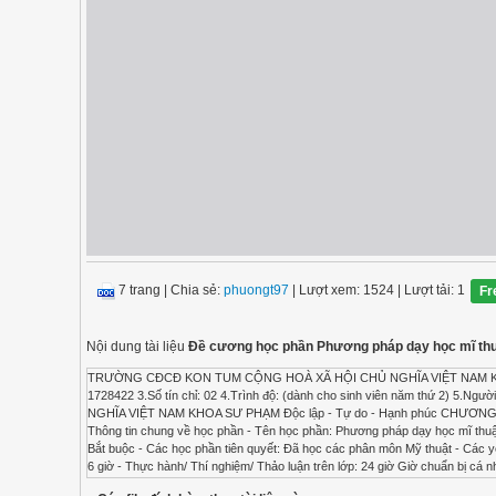
7 trang
|
Chia sẻ:
phuongt97
| Lượt xem: 1524
| Lượt tải: 1
Fr
Nội dung tài liệu
Đề cương học phần Phương pháp dạy học mĩ th
TRƯỜNG CĐCĐ KON TUM CỘNG HOÀ XÃ HỘI CHỦ NGHĨA VIỆT NAM KHOA SƯ
1728422 3.Số tín chỉ: 02 4.Trình độ: (dành cho sinh viên năm thứ 2)
NGHĨA VIỆT NAM KHOA SƯ PHẠM Độc lập - Tự do - Hạnh phúc CH
Thông tin chung về học phần - Tên học phần: Phương pháp dạy học mĩ thuật.
Bắt buộc - Các học phần tiên quyết: Đã học các phân môn Mỹ thuật - Các yêu 
6 giờ - Thực hành/ Thí nghiệm/ Thảo luận trên lớp: 24 giờ Giờ chuẩn bị cá 
Tổ bộ môn Nhạc-Mỹ thuật 2. Mục tiêu của học phần: * Kiến thức: - Tiếp cận