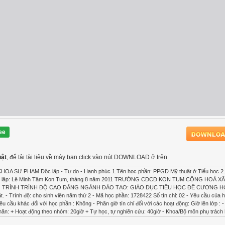
ee
uật
, để tải tài liệu về máy bạn click vào nút DOWNLOAD ở trên
 PHẠM Độc lập - Tự do - Hạnh phúc 1.Tên học phần: PPGD Mỹ thuật ở Tiểu học 2.
 5.Người lập: Lê Minh Tâm Kon Tum, tháng 8 năm 2011 TRƯỜNG CĐCĐ KON TUM CỘNG HOÀ 
ƯƠNG TRÌNH TRÌNH ĐỘ CAO ĐẲNG NGÀNH ĐÀO TẠO: GIÁO DỤC TIỂU HỌC ĐỀ CƯƠNG H
 - Trình độ: cho sinh viên năm thứ 2 - Mã học phần: 1728422 Số tín chỉ: 02 - Yêu cầu của h
cầu khác đối với học phần : Không - Phân giờ tín chỉ đối với các hoạt động: Giờ lên lớp : - 
nhân: + Hoạt động theo nhóm: 20giờ + Tự học, tự nghiên cứu: 40giờ - Khoa/Bộ môn phụ trách 
, làm quen với phương pháp giới thiệu, phân tích tác phẩm mỹ thuật cổ và dân gian Việt Nam