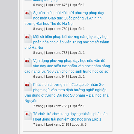
6 trang | Lượt xem: 676 | Lượt tải: 1
Sự cần thiết phải đổi mới phương pháp dạy
học môn Giáo dục Quốc phòng và An ninh
trường Đại học Thủ đô Hà Nội
8 trang | Lượt xem: 730 | Lượt tải: 1
Một số biện pháp bồi dưỡng năng lực dạy học
phân hóa cho giáo viên Trung học cơ sở thành
phố Hà Nội
8 trang | Lượt xem: 758 | Lượt tải: 1
Vận dụng phương pháp dạy học nêu vấn đề
vào dạy đọc hiểu tác phẩm văn học nhằm nâng
cao năng lực Ngữ văn cho học sinh trung học cơ sở
6 trang | Lượt xem: 943 | Lượt tải: 1
Phát triển chương trình đào tạo cử nhân Sư
phạm ngữ văn theo định hướng nghề nghiệp
ứng dụng ở trường Đại học Sư phạm – Đại học Thái
Nguyên
7 trang | Lượt xem: 768 | Lượt tải: 1
Tổ chức trò chơi trong dạy học khám phá môn
Hoạt động trải nghiệm cho học sinh Lớp 1
7 trang | Lượt xem: 2418 | Lượt tải: 3