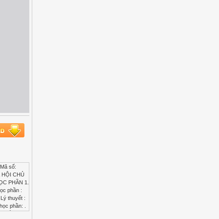
Mã số:
XÃ HỘI CHỦ
ỌC PHẦN 1.
ọc phần :
Lý thuyết :
học phần: .
. - Nắm