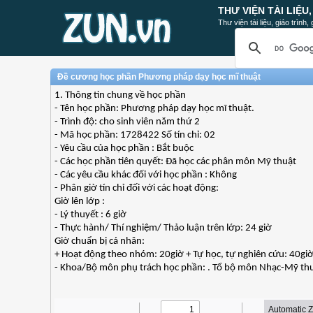
THƯ VIỆN TÀI LIỆU
Thư viện tài liệu, giáo trình
Đề cương học phần Phương pháp dạy học mĩ thuật
1. Thông tin chung về học phần
- Tên học phần: Phương pháp dạy học mĩ thuật.
- Trình độ: cho sinh viên năm thứ 2
- Mã học phần: 1728422 Số tín chỉ: 02
- Yêu cầu của học phần : Bắt buộc
- Các học phần tiên quyết: Đã học các phân môn Mỹ thuật
- Các yêu cầu khác đối với học phần : Không
- Phân giờ tín chỉ đối với các hoạt động:
Giờ lên lớp :
- Lý thuyết : 6 giờ
- Thực hành/ Thí nghiệm/ Thảo luận trên lớp: 24 giờ
Giờ chuẩn bị cá nhân:
+ Hoạt động theo nhóm: 20giờ + Tự học, tự nghiên cứu: 40gi
- Khoa/Bộ môn phụ trách học phần: . Tổ bộ môn Nhạc-Mỹ th