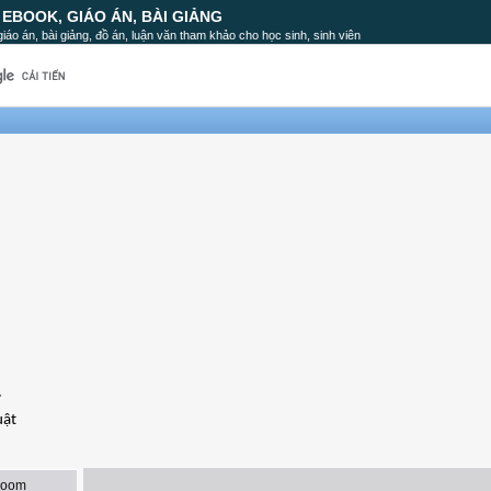
, EBOOK, GIÁO ÁN, BÀI GIẢNG
, giáo án, bài giảng, đồ án, luận văn tham khảo cho học sinh, sinh viên
ờ
uật