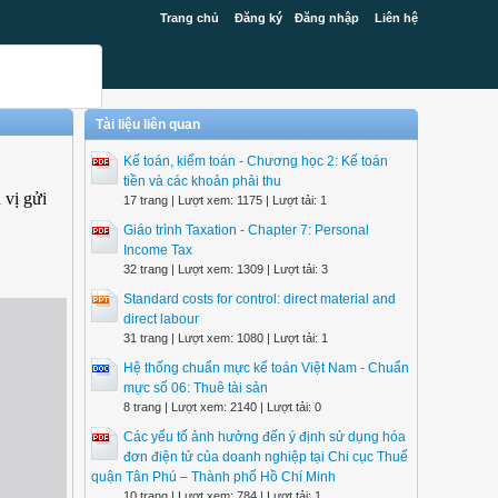
Trang chủ
Đăng ký
Đăng nhập
Liên hệ
Tài liệu liên quan
Kế toán, kiểm toán - Chương học 2: Kế toán
.
tiền và các khoản phải thu
 vị gửi
17 trang | Lượt xem: 1175 | Lượt tải: 1
Giáo trình Taxation - Chapter 7: Personal
Income Tax
32 trang | Lượt xem: 1309 | Lượt tải: 3
Standard costs for control: direct material and
direct labour
31 trang | Lượt xem: 1080 | Lượt tải: 1
Hệ thống chuẩn mực kế toán Việt Nam - Chuẩn
mực số 06: Thuê tài sản
8 trang | Lượt xem: 2140 | Lượt tải: 0
Các yếu tố ảnh hưởng đến ý định sử dụng hóa
đơn điện tử của doanh nghiệp tại Chi cục Thuế
quận Tân Phú – Thành phố Hồ Chí Minh
10 trang | Lượt xem: 784 | Lượt tải: 1