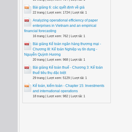
Bài giảng 6: các qyết định về giá
22 trang | Lượt xem: 1724 | Lượt tải: 1
Analyzing operational efficiency of paper
enterprises in Vietnam and an empirical
financial forecasting
16 trang | Lượt xem: 762 | Lượt tải: 1
Bài giảng Kế toán ngân hàng thương mại -
Chương III: Kế toán Nghiệp vụ tín dụng -
Nguyễn Quỳnh Hương
20 trang | Lượt xem: 968 | Lượt tải: 1
Bài giảng Kế toán thuế - Chương 3: Kế toán
thuế tiêu thụ đặc biệt
29 trang | Lượt xem: 5129 | Lượt tải: 1
Kế toán, kiểm toán - Chapter 15: Investments
and international operations
18 trang | Lượt xem: 982 | Lượt tải: 1