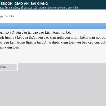
, EBOOK, GIÁO ÁN, BÀI GIẢNG
, giáo án, bài giảng, đồ án, luận văn tham khảo cho học sinh, sinh viên
oán so với yêu cầu tại báo cáo kiểm toán nội bộ.
ình hình và kết quả thực hiện các kiến nghị của nhóm kiểm toán nội bộ
t, yếu kém trong thực tế tại đơn vị được kiểm toán với báo cáo của đơn
cáo kiểm toán