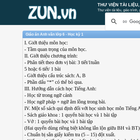
THƯ VIỆN TÀI LIỆU
Thư viện tài liệu, giáo trình
Giáo án Anh văn lớp 6 - Học kỳ 1
I. Giới thiệu môn học:
- Tầm quan trọng của môn học.
II. Giới thiệu chương trình:
- Phân tiết theo đơn vị bài: 3 tiết/1tuần
5 hoặc 6 tiết/ 1 bài
- Giới thiệu cấu trúc sách: A, B
- Phần dấu “*” có thể bỏ qua.
III. Hướng dẫn cách học Tiếng Anh:
- Học từ trong ngữ cảnh
- Học ngữ pháp + ngữ âm lồng trong bài.
IV. Một số sách qui định đối với học sinh học môn Tiếng
- Sách giáo khoa : 1 quyển bài học và 1 bài tập
- Vở : 1 quyển bài học và 1 bài tập
(Hai quyển dùng riêng biệt không lẫn lộn giữa BH và BT)
- Chuẩn bị sẵn giấy kiểm tra (5 – 15) đột xuất.