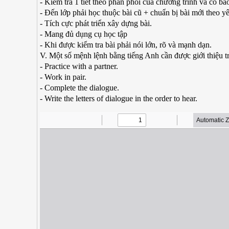
- Kiểm tra 1 tiết theo phân phối của chương trình và có bá
- Đến lớp phải học thuộc bài cũ + chuẩn bị bài mới theo yê
- Tích cực phát triển xây dựng bài.
- Mang đủ dụng cụ học tập
- Khi được kiểm tra bài phải nói lớn, rõ và mạnh dạn.
V. Một số mệnh lệnh bằng tiếng Anh cần được giới thiệu tr
- Practice with a partner.
- Work in pair.
- Complete the dialogue.
- Write the letters of dialogue in the order to hear.