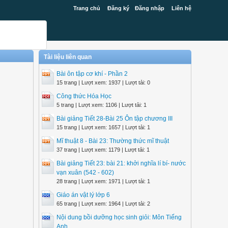
Trang chủ
Đăng ký
Đăng nhập
Liên hệ
Tài liệu liên quan
Bài ôn tập cơ khí - Phần 2
15 trang | Lượt xem: 1937 | Lượt tải: 0
Công thức Hóa Học
5 trang | Lượt xem: 1106 | Lượt tải: 1
Bài giảng Tiết 28-Bài 25 Ôn tập chương III
15 trang | Lượt xem: 1657 | Lượt tải: 1
Mĩ thuật 8 - Bài 23: Thường thức mĩ thuật
37 trang | Lượt xem: 1179 | Lượt tải: 1
Bài giảng Tiết 23: bài 21: khởi nghĩa lí bí- nước
vạn xuân (542 - 602)
28 trang | Lượt xem: 1971 | Lượt tải: 1
Giáo án vật lý lớp 6
65 trang | Lượt xem: 1964 | Lượt tải: 2
Nội dung bồi dưỡng học sinh giỏi: Môn Tiếng
Anh