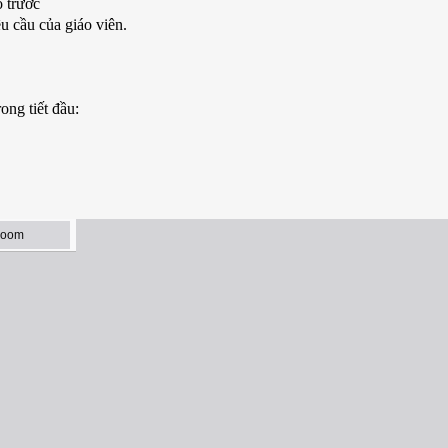
o trước
u cầu của giáo viên.
ong tiết đầu: