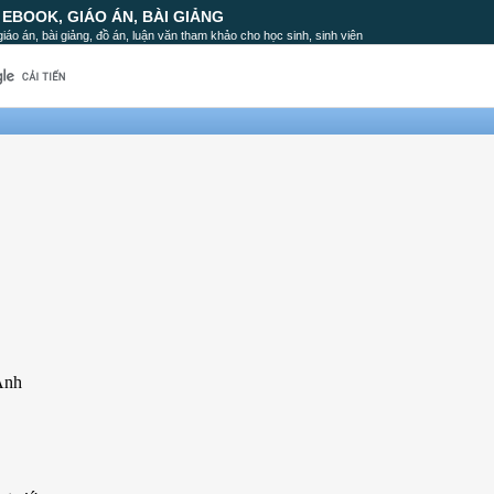
, EBOOK, GIÁO ÁN, BÀI GIẢNG
, giáo án, bài giảng, đồ án, luận văn tham khảo cho học sinh, sinh viên
 Anh