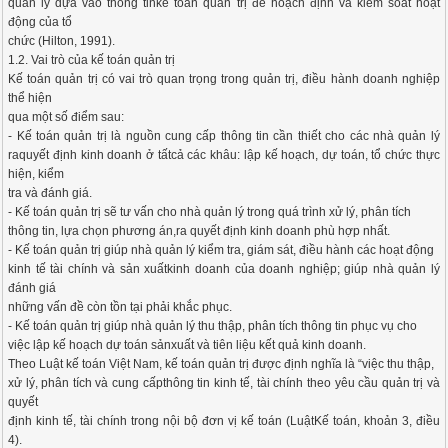
quản lý dựa vào thông tinkế toán quản trị để hoạch định và kiểm soát hoạt
động của tổ
chức (Hilton, 1991).
1.2. Vai trò của kế toán quản trị
Kế toán quản trị có vai trò quan trọng trong quản trị, điều hành doanh nghiệp
thể hiện
qua một số điểm sau:
- Kế toán quản trị là nguồn cung cấp thông tin cần thiết cho các nhà quản lý
raquyết định kinh doanh ở tấtcả các khâu: lập kế hoạch, dự toán, tổ chức thực
hiện, kiểm
tra và đánh giá.
- Kế toán quản trị sẽ tư vấn cho nhà quản lý trong quá trình xử lý, phân tích
thông tin, lựa chọn phương án,ra quyết định kinh doanh phù hợp nhất.
- Kế toán quản trị giúp nhà quản lý kiểm tra, giám sát, điều hành các hoạt động
kinh tế tài chính và sản xuấtkinh doanh của doanh nghiệp; giúp nhà quản lý
đánh giá
những vấn đề còn tồn tại phải khắc phục.
- Kế toán quản trị giúp nhà quản lý thu thập, phân tích thông tin phục vụ cho
việc lập kế hoạch dự toán sảnxuất và tiên liệu kết quả kinh doanh.
Theo Luật kế toán Việt Nam, kế toán quản trị được định nghĩa là “việc thu thập,
xử lý, phân tích và cung cấpthông tin kinh tế, tài chính theo yêu cầu quản trị và
quyết
định kinh tế, tài chính trong nội bộ đơn vị kế toán (LuậtKế toán, khoản 3, điều
4).