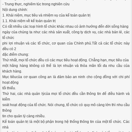
- Trung thực, nghiêm túc trong nghiên cứu
Nội dung chính:
1. Khái niệm, mục tiêu và nhiệm vụ của kế toán quản trị
1.1. Khái niệm về kế toán quản trị
Có rất nhiều các loại hình tổ chức khác nhau có ảnh hưởng đến đời sống hàng
ngày của chúng ta như: các nhà sản xuất, công ty dịch vụ, các nhà bán lẻ, các
tổ chức
phi lợi nhuận và các tổ chức, cơ quan của Chính phủ.Tất cả các tổ chức này
đều có 2
đặc điểm chung:
Thứ nhất, mọi tổ chức đều có các mục tiêu hoạt động. Chẳng hạn, mục tiêu của
một hãng hàng không có thể là lợi nhuận và thỏa mãn tối đa nhu cầu của
khách hàng.
Mục tiêucủa cơ quan công an là đảm bảo an ninh cho cộng đồng với chi phí
hoạt động
tối thiểu.
Thứ hai, các nhà quản lýcủa mọi tổ chức đều cần thông tin để điều hành và
kiểm
soát hoạt động của tổ chức. Nói chung, tổ chức có quy mô càng lớn thì nhu cầu
thông
tin cho quản lý càng nhiều.
Kế toán quản trị là một bộ phận trong hệ thống thông tin của một tổ chức. Các
nhà