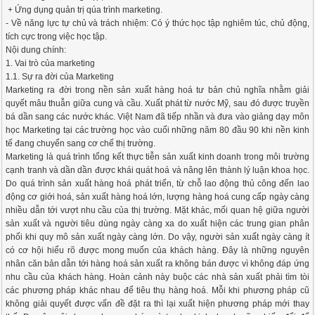
+ Ứng dụng quản trị qúa trình marketing.
- Về năng lực tự chủ và trách nhiệm: Có ý thức học tập nghiêm túc, chủ động,
tích cực trong việc học tập.
Nội dung chính:
1. Vai trò của marketing
1.1. Sự ra đời của Marketing
Marketing ra đời trong nền sản xuất hàng hoá tư bản chủ nghĩa nhằm giải
quyết mâu thuẫn giữa cung và cầu. Xuất phát từ nước Mỹ, sau đó được truyền
bá dần sang các nước khác. Việt Nam đã tiếp nhần và đưa vào giảng dạy môn
học Marketing tại các trường học vào cuối những năm 80 đầu 90 khi nền kinh
tế đang chuyển sang cơ chế thị trường.
Marketing là quá trình tổng kết thực tiễn sản xuất kinh doanh trong môi trường
cạnh tranh và dần dần được khái quát hoá và nâng lên thành lý luận khoa học.
Do quá trình sản xuất hàng hoá phát triển, từ chỗ lao động thủ công đến lao
động cơ giới hoá, sản xuất hàng hoá lớn, lượng hàng hoá cung cấp ngày càng
nhiều dẫn tới vượt nhu cầu của thị trường. Mặt khác, mối quan hệ giữa người
sản xuất và người tiêu dùng ngày càng xa do xuất hiện các trung gian phân
phối khi quy mô sản xuất ngày càng lớn. Do vậy, người sản xuất ngày càng ít
có cơ hội hiểu rõ được mong muốn của khách hàng. Đây là những nguyên
nhân căn bản dẫn tới hàng hoá sản xuất ra không bán được vì không đáp ứng
nhu cầu của khách hàng. Hoàn cảnh này buộc các nhà sản xuất phải tìm tòi
các phương pháp khác nhau để tiêu thụ hàng hoá. Mỗi khi phương pháp cũ
không giải quyết được vấn đề đặt ra thì lại xuất hiện phương pháp mới thay