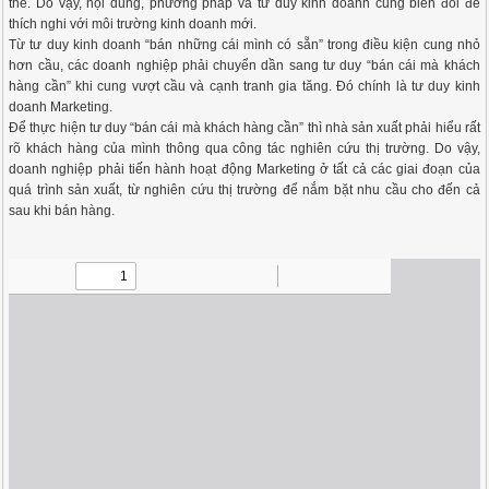
thế. Do vậy, nội dung, phương pháp và tư duy kinh doanh cũng biến đổi để
thích nghi với môi trường kinh doanh mới.
Từ tư duy kinh doanh “bán những cái mình có sẵn” trong điều kiện cung nhỏ
hơn cầu, các doanh nghiệp phải chuyển dần sang tư duy “bán cái mà khách
hàng cần” khi cung vượt cầu và cạnh tranh gia tăng. Đó chính là tư duy kinh
doanh Marketing.
Để thực hiện tư duy “bán cái mà khách hàng cần” thì nhà sản xuất phải hiểu rất
rõ khách hàng của mình thông qua công tác nghiên cứu thị trường. Do vậy,
doanh nghiệp phải tiến hành hoạt động Marketing ở tất cả các giai đoạn của
quá trình sản xuất, từ nghiên cứu thị trường để nắm bặt nhu cầu cho đến cả
sau khi bán hàng.