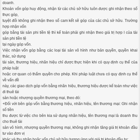
doanh.
Khoản vốn góp huy động, nhận từ các chủ sở hữu luôn được ghi nhận theo số
thực góp,
tuyệt đối không ghi nhận theo số cam kết sẽ góp của các chủ sở hữu. Trường
hợp nhận vốn
góp bằng tài sản phi tiền tệ thì kế toán phải ghi nhận theo giá trị hợp l của tài
sản phi tiền tệ
tại ngày góp vốn.
Việc nhận vốn góp bằng các loại tài sản vô hình như bản quyền, quyền khai
thác, sử dụng
tài sản, thương hiệu, nhãn hiệu chỉ được thực hiện khi có quy định cụ thể của
pháp luật
hoặc cơ quan có thẩm quyền cho phép. Khi pháp luật chưa có quy định cụ thể
về vấn đề
này, các giao dịch góp vốn bằng nhãn hiệu, thương hiệu được kế toán như việc
đi thuê tài
sản hoặc nhượng quyền thương mại, theo đó:
+Đối với bên góp vốn bằng thương hiệu, nhãn hiệu, tên thương mại: Ghi nhận
số tiền
thu được từ việc cho bên kia sử dụng nhãn hiệu, tên thương mại là doanh thu
cho thuê tài
sản vô hình, nhượng quyền thương mại, không ghi nhận tăng giá trị khoản đầu
tư vào đơn vị
khác và thu nhập hoặc vốn chủ sở hữu tương ứng với giá trị khoản đầu tư;