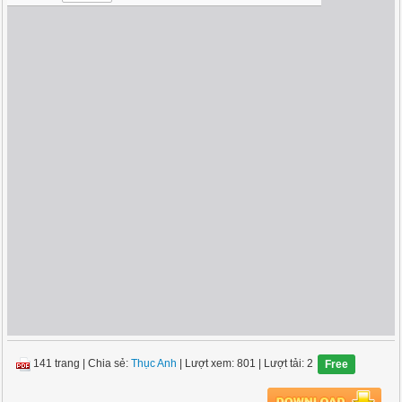
141 trang
|
Chia sẻ:
Thục Anh
| Lượt xem: 801
| Lượt tải: 2
Free