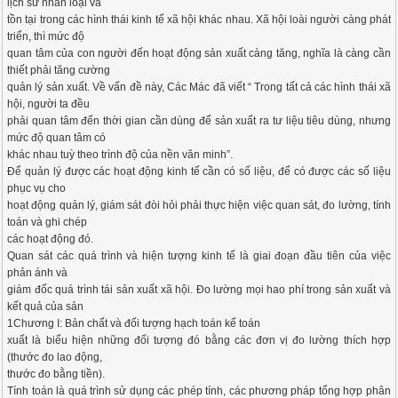
lịch sử nhân loại và
tồn tại trong các hình thái kinh tế xã hội khác nhau. Xã hội loài người càng phát
triển, thì mức độ
quan tâm của con người đến hoạt động sản xuất càng tăng, nghĩa là càng cần
thiết phải tăng cường
quản lý sản xuất. Về vấn đề này, Các Mác đã viết “ Trong tất cả các hình thái xã
hội, người ta đều
phải quan tâm đến thời gian cần dùng để sản xuất ra tư liệu tiêu dùng, nhưng
mức độ quan tâm có
khác nhau tuỳ theo trình độ của nền văn minh”.
Để quản lý được các hoạt động kinh tế cần có số liệu, để có được các số liệu
phục vụ cho
hoạt động quản lý, giám sát đòi hỏi phải thực hiện việc quan sát, đo lường, tính
toán và ghi chép
các hoạt động đó.
Quan sát các quá trình và hiện tượng kinh tế là giai đoạn đầu tiên của việc
phản ánh và
giám đốc quá trình tái sản xuất xã hội. Đo lường mọi hao phí trong sản xuất và
kết quả của sản
1Chương I: Bản chất và đối tượng hạch toán kế toán
xuất là biểu hiện những đối tượng đó bằng các đơn vị đo lường thích hợp
(thước đo lao động,
thước đo bằng tiền).
Tính toán là quá trình sử dụng các phép tính, các phương pháp tổng hợp phân