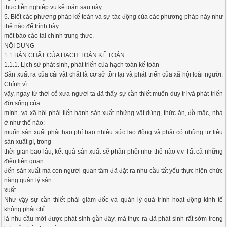
thực tiễn nghiệp vụ kế toán sau này.
5. Biết các phương pháp kế toán và sự tác động của các phương pháp này như
thế nào để trình bày
một báo cáo tài chính trung thực.
NỘI DUNG
1.1 BẢN CHẤT CỦA HẠCH TOÁN KẾ TOÁN
1.1.1. Lịch sử phát sinh, phát triển của hạch toán kế toán
Sản xuất ra của cải vật chất là cơ sở tồn tại và phát triển của xã hội loài người.
Chính vì
vậy, ngay từ thời cổ xưa người ta đã thấy sự cần thiết muốn duy trì và phát triển
đời sống của
mình. và xã hội phải tiến hành sản xuất những vật dùng, thức ăn, đồ mặc, nhà
ở như thế nào;
muốn sản xuất phải hao phí bao nhiêu sức lao động và phải có những tư liệu
sản xuất gì, trong
thời gian bao lâu; kết quả sản xuất sẽ phân phối như thế nào v.v Tất cả những
điều liên quan
đến sản xuất mà con người quan tâm đã đặt ra nhu cầu tất yếu thực hiện chức
năng quản lý sản
xuất.
Như vậy sự cần thiết phải giám đốc và quản lý quá trình hoạt động kinh tế
không phải chỉ
là nhu cầu mới được phát sinh gần đây, mà thực ra đã phát sinh rất sớm trong