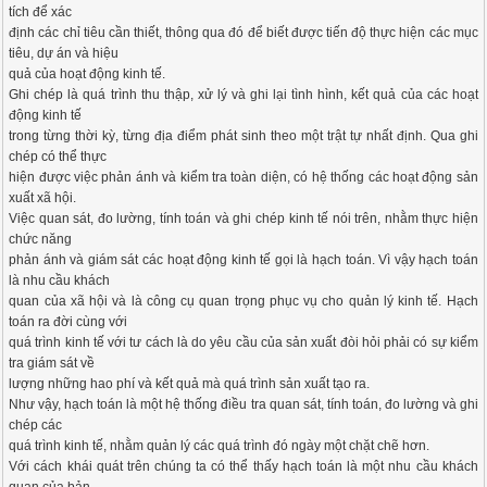
tích để xác
định các chỉ tiêu cần thiết, thông qua đó để biết được tiến độ thực hiện các mục
tiêu, dự án và hiệu
quả của hoạt động kinh tế.
Ghi chép là quá trình thu thập, xử lý và ghi lại tình hình, kết quả của các hoạt
động kinh tế
trong từng thời kỳ, từng địa điểm phát sinh theo một trật tự nhất định. Qua ghi
chép có thể thực
hiện được việc phản ánh và kiểm tra toàn diện, có hệ thống các hoạt động sản
xuất xã hội.
Việc quan sát, đo lường, tính toán và ghi chép kinh tế nói trên, nhằm thực hiện
chức năng
phản ánh và giám sát các hoạt động kinh tế gọi là hạch toán. Vì vậy hạch toán
là nhu cầu khách
quan của xã hội và là công cụ quan trọng phục vụ cho quản lý kinh tế. Hạch
toán ra đời cùng với
quá trình kinh tế với tư cách là do yêu cầu của sản xuất đòi hỏi phải có sự kiểm
tra giám sát về
lượng những hao phí và kết quả mà quá trình sản xuất tạo ra.
Như vậy, hạch toán là một hệ thống điều tra quan sát, tính toán, đo lường và ghi
chép các
quá trình kinh tế, nhằm quản lý các quá trình đó ngày một chặt chẽ hơn.
Với cách khái quát trên chúng ta có thể thấy hạch toán là một nhu cầu khách