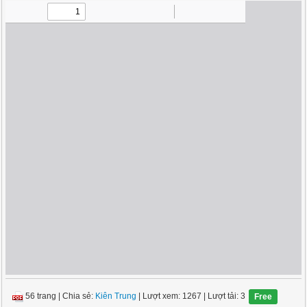
56 trang
|
Chia sẻ:
Kiên Trung
| Lượt xem: 1267
| Lượt tải: 3
Free