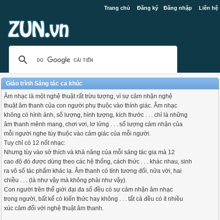
Trang chủ
Đăng ký
Đăng nhập
Liên hệ
Giáo trình Sáng tác ca khúc
Âm nhạc là một nghệ thuật rất trừu tượng, vì sự cảm nhận nghệ
thuật âm thanh của con người phụ thuộc vào thính giác. Âm nhạc
không có hình ảnh, số lượng, hình tượng, kích thước . . . chỉ là những
âm thanh mênh mang, chơi vơi, lơ lửng . . . số lượng cảm nhận của
mỗi người nghe tùy thuộc vào cảm giác của mỗi người.
Tuy chỉ có 12 nốt nhạc:
Nhưng tùy vào sở thích và khả năng của mỗi sáng tác gia mà 12
cao độ đó được dùng theo các hệ thống, cách thức . . . khác nhau, sinh
ra vô số tác phẩm khác lạ. Âm thanh có tính tương đối, nửa vời, hai
chiều . . . (là như vậy mà không phải như vậy).
Con người trên thế giới đại đa số đều có sự cảm nhận âm nhạc
trong người, bất kể có kiến thức hay không . . . tất cả đều có ít nhiều
xúc cảm đối với nghệ thuật âm thanh.