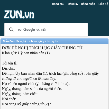
Trang chủ
Đăng ký
Đăng nhập
Liên hệ
Mẫu đơn đề nghị trích lục giấy chứng tử
ĐƠN ĐỀ NGHỊ TRÍCH LỤC GIẤY CHỨNG TỬ
Kính gửi: Uỷ ban nhân dân (1)
Tôi tên là:.
Địa chỉ:.
Đề nghị Ủy ban nhân dân (1). trích lục (ghi bằng số) . bản giấy
chứng tử cho người có tên sau đây:
Họ và tên người chết (ghi bằng chữ in hoa):.
Ngày, tháng, năm sinh của người chết:.
Ngày, tháng, năm chết: .
Nơi chết:.
Nơi đăng ký giấy chứng tử (2) :.