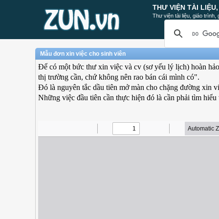
THƯ VIỆN TÀI LIỆU
Thư viện tài liệu, giáo trình
Mẫu đơn xin việc cho sinh viên
Để có một bức thư xin việc và cv (sơ yếu lý lịch) hoàn hả
thị trường cần, chứ không nên rao bán cái mình có".
Đó là nguyên tắc dầu tiên mở màn cho chặng đường xin v
Những việc đầu tiên cần thực hiện đó là cần phải tìm hiểu