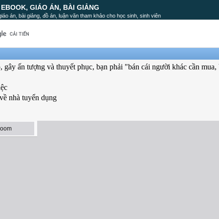
, EBOOK, GIÁO ÁN, BÀI GIẢNG
, giáo án, bài giảng, đồ án, luận văn tham khảo cho học sinh, sinh viên
o, gây ấn tượng và thuyết phục, bạn phải "bán cái người khác cần mua, 
iệc
 về nhà tuyển dụng