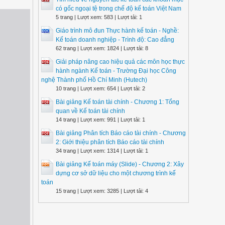
có gốc ngoại tệ trong chế độ kế toán Việt Nam
5 trang | Lượt xem: 583 | Lượt tải: 1
Giáo trình mô đun Thực hành kế toán - Nghề:
Kế toán doanh nghiệp - Trình độ: Cao đẳng
62 trang | Lượt xem: 1824 | Lượt tải: 8
Giải pháp nâng cao hiệu quả các môn học thực
hành ngành Kế toán - Trường Đại học Công
nghệ Thành phố Hồ Chí Minh (Hutech)
10 trang | Lượt xem: 654 | Lượt tải: 2
Bài giảng Kế toán tài chính - Chương 1: Tổng
quan về Kế toán tài chính
14 trang | Lượt xem: 991 | Lượt tải: 1
Bài giảng Phân tích Báo cáo tài chính - Chương
2: Giới thiệu phân tích Báo cáo tài chính
34 trang | Lượt xem: 1314 | Lượt tải: 1
Bài giảng Kế toán máy (Slide) - Chương 2: Xây
dựng cơ sở dữ liệu cho một chương trình kế
toán
15 trang | Lượt xem: 3285 | Lượt tải: 4