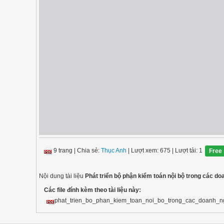
9 trang
|
Chia sẻ:
Thục Anh
| Lượt xem: 675
| Lượt tải: 1
Free
Nội dung tài liệu
Phát triển bộ phận kiểm toán nội bộ trong các d
Các file đính kèm theo tài liệu này:
phat_trien_bo_phan_kiem_toan_noi_bo_trong_cac_doanh_ng