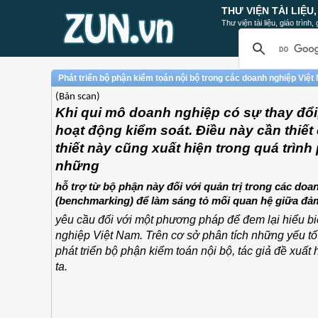
THƯ VIỆN TÀI LIỆU
Thư viện tài liệu, giáo trình
Phát triển bộ phận kiểm toán nội bộ trong các doanh nghiệp Việ
(Bản scan)
Khi qui mô doanh nghiệp có sự thay đổi
hoạt động kiểm soát. Điều này cần thiết 
thiết này cũng xuất hiện trong quá trìn
những
hỗ trợ từ bộ phận này đối với quản trị trong các do
(benchmarking) để làm sáng tỏ mối quan hệ giữa đả
yêu cầu đối với một phương pháp để đem lại hiểu biế
nghiệp Việt Nam. Trên cơ sở phân tích những yếu tố
phát triển bộ phận kiểm toán nội bộ, tác giả đề xuấ
ta.