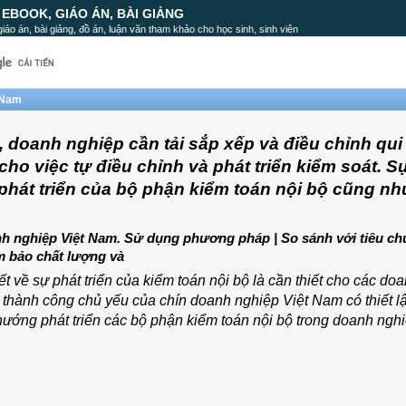
, EBOOK, GIÁO ÁN, BÀI GIẢNG
, giáo án, bài giảng, đồ án, luận văn tham khảo cho học sinh, sinh viên
t Nam
, doanh nghiệp cần tải sắp xếp và điều chỉnh qu
cho việc tự điều chỉnh và phát triển kiểm soát. S
h phát triển của bộ phận kiểm toán nội bộ cũng nh
anh nghiệp Việt Nam. Sử dụng phương pháp | So sánh với tiêu c
m bảo chất lượng và
t về sự phát triển của kiểm toán nội bộ là cần thiết cho các do
 thành công chủ yếu của chín doanh nghiệp Việt Nam có thiết l
t hướng phát triển các bộ phận kiểm toán nội bộ trong doanh ng