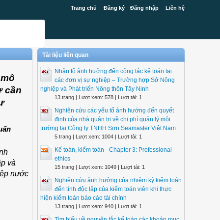
Trang chủ
Đăng ký
Đăng nhập
Liên hệ
Tài liệu liên quan
Nhân tố ảnh hưởng đến công tác kế toán tại
i mô
các đơn vị sự nghiệp – Trường hợp Sở Nông
ự cần
nghiệp và Phát triển Nông thôn Tây Ninh
13 trang | Lượt xem: 578 | Lượt tải: 1
ư
Nghiên cứu các yếu tố ảnh hướng đến quyết
định của nhà quản trị về chi phí quản lý môi
trường tại Công ty TNHH Sơn Seamaster Việt Nam
huẩn
5 trang | Lượt xem: 1004 | Lượt tải: 1
Kế toán, kiểm toán - Chapter 3: Professional
anh
ethics
ập và
15 trang | Lượt xem: 1049 | Lượt tải: 1
hiệp nước
Nghiên cứu ảnh hưởng của nhiệm kỳ kiểm toán
đến tính độc lập của kiểm toán viên khi thực
hiện kiểm toán báo cáo tài chính
13 trang | Lượt xem: 940 | Lượt tải: 1
Tìm hiểu về nguyên tắc kế toán các khoản mục