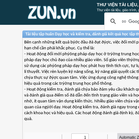
THƯ VIỆN TÀI LIỆU
Thư viện tài liệu, giáo trình
Tài liệu tập huấn Dạy học và kiểm tra, đánh giá kết quả học tập 
Bên cạnh những kết quả býớc ðầu ðã ðạt ðýợc, việc ðổi mới p
hạn chế cần phải khắc phục. Cụ thể là:
- Hoạt ðộng ðổi mới phýõng pháp dạy học ở trýờng trung học 
pháp dạy học chủ ðạo của nhiều giáo viên. Số giáo viên thýờ
sử dụng các phýõng pháp dạy học phát huy tính tích cực, tự l
lí thuyết. Việc rèn luyện kỹ nãng sống, kỹ nãng giải quyết cá
chýa thực sự ðýợc quan tâm. Việc ứng dụng công nghệ thông t
hiệu quả trong các trýờng trung học phổ thông.
- Hoạt ðộng kiểm tra, ðánh giá chýa bảo ðảm yêu cầu khách qua
và ðánh giá qua ðiểm số ðã dẫn ðến tình trạng giáo viên và học
nhớ, ít quan tâm vận dụng kiến thức. Nhiều giáo viên chýa vậ
quan của ngýời dạy. Hoạt ðộng kiểm tra, ðánh giá ngay trong
cách khoa học và hiệu quả. Các hoạt ðộng ðánh giá ðịnh kỳ, ðá
quả.