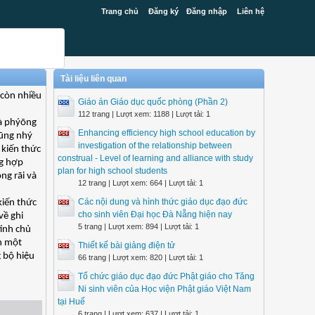
Trang chủ
Đăng ký
Đăng nhập
Liên hệ
Tài liệu liên quan
 còn nhiều
Giáo án Giáo dục quốc phòng (Phần 2)
112 trang | Lượt xem: 1188 | Lượt tải: 1
là phýõng
Enhancing efficiency high school education by
cũng nhý
investigation of the relationship between
 kiến thức
construal - Level of learning and alliance with study
ng hợp
plan for high school students
ng rãi và
12 trang | Lượt xem: 664 | Lượt tải: 1
Các nội dung và hình thức giáo dục đạo đức
kiến thức
cho sinh viên Đại học Đà Nẵng hiện nay
về ghi
5 trang | Lượt xem: 894 | Lượt tải: 1
tính chủ
ện một
Thiết kế bài giảng điện tử
g bộ hiệu
66 trang | Lượt xem: 820 | Lượt tải: 1
Tổ chức giáo dục đạo đức Phật giáo cho Tăng
Ni sinh viên của Học viện Phật giáo Việt Nam
tại Huế
6 trang | Lượt xem: 637 | Lượt tải: 1