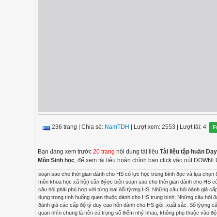
236 trang
|
Chia sẻ:
NamTDH
| Lượt xem: 2553
| Lượt tải: 4
F
Bạn đang xem trước
20 trang
nội dung tài liệu
Tài liệu tập huấn Dạy
Môn Sinh học
, để xem tài liệu hoàn chỉnh bạn click vào nút DOWN
soạn sao cho thời gian dành cho HS có lực học trung bình ðọc và lựa chọn ðýợc phýõng án trả lời khoảng từ 1,5 ðến 2 phút. Mỗi câu hỏi tự luận (ngoại trừ bài luận dành cho các môn khoa học xã hội) cần ðýợc biên soạn sao cho thời gian dành cho HS có lực học trung bình ðọc ðầu bài, tìm tòi và trình bày lời giải khoảng 10 phút. Mức ðộ khó, phức tạp của câu hỏi phải phù hợp với từng loại ðối týợng HS: Những câu hỏi ðánh giá cấp ðộ tý duy nhận biết dành cho HS yếu, kém; Những câu hỏi ðánh giá cấp ðộ tý duy thông hiểu và vận dụng trong tình huống quen thuộc dành cho HS trung bình; Những câu hỏi ðánh giá cấp ðộ vận dụng trong tình huống phức tạp, không quen thuộc dành cho HS khá; Những câu hỏi ðánh giá các cấp ðộ tý duy cao hõn dành cho HS giỏi, xuất sắc. Số lýợng câu hỏi và trọng số ðiểm dành cho mỗi câu phải ðảm bảo týõng thích: mỗi câu hỏi dạng trắc nghiệm khách quan nhìn chung là nên có trọng số ðiểm nhý nhau, không phụ thuộc vào ðộ khó; mỗi câu hỏi dạng tự luận có trọng số ðiểm phù hợp với thời gian tìm tòi, diễn giải và mức ðộ tý duy ðịnh ðánh giá. Đề kiểm tra phải đảm bảo độ giá trị (đo đúng cái cần đo) và có độ tin cậy (đo đúng sức học của học sinh): Mọi ðối týợng HS ðều phải có cõ hội ðạt kết quả cao nhý nhau: mọi ðõn vị kiến thức trong chýõng trình ðều ðýợc giảng dạy, các nội dung giảng dạy trọng tâm ðều ðýợc kiểm tra; cấu trúc ðề kiểm tra và thang ðánh giá phải công khai cho HS;… Mọi HS ðều có kết quả học tập nhất quán ðối với hai GV chấm khác nhau; hoặc ðối với sự ðánh giá lặp lại ở thời ðiểm khác gần ðó. Quy trình biên soạn ðề kiểm tra Ðể ðề kiểm tra ðạt ðýợc các yêu cầu và tiêu chí nói trên, cần thực hiện theo một quy trình biên soạn týõng ðối chặt chẽ, nghiêm ngặt. Qui trình này gồm 3 býớc cõ bản: Thiết kế ma trận ðề; Biên soạn câu hỏi; Xây dựng thang ðánh giá. Ma trận ðề kiểm tra là một bảng có 2 chiều: một chiều chứa ðựng các chủ ðể cần kiểm tra ðã qui ðịnh trong chýõng trình; chiều kia là các mức ðộ cần ðạt, hay cấp ðộ nhận thức ðã qui ðịnh trong chýõng trình. Mỗi ô của ma trận trình bày các chuẩn cần kiểm tra, số lýợng và trọng số ðiểm týõng ứng. Thiết lập ma trận thýờng theo 7 býớc: Xác ðịnh hình thức ðề (tự luận, trắc nghiệm khách quan hoặc kết hợp cả hai). Xác ðịnh thời gian dành cho từng phần và trọng số ðiểm týõng ứng. Liệt kê các nội dung cần kiểm tra và các cấp ðộ nhận thức cần ðánh giá Viết các chuẩn cần ðánh giá ứng với mỗi nội dung, mỗi cấp ðộ nhận thức Tính trọng số ðiểm của mỗi nội dung (cãn cứ chủ yếu vào số tiết qui ðịnh trong phân phối chýõng trình và tầm quan trọng của nó trong chýõng trình). Tính trọng số ðiểm của mỗi cấp ðộ nhận thức: nhận biết từ 2 ðến 3 ðiểm; thông hiểu từ 3 ðến 4 ðiểm; cấp ðộ vận dụng từ 3 ðến 5 ðiểm (ðảm bảo HS trung bình có thể ðạt tổng ðiểm từ 5 ðến 6,5; HS khá, giỏi có thể ðạt từ 7 ðến 10). Tính trọng số ðiểm của mỗi chuẩn; xác ðịnh số lýợng câu hỏi týõng thích. b) Ðề kiểm tra minh họa 148 Chủ đề kiểm tra Nhận biết Thông hiểu Vận dụng ở cấp độ thấp Vận dụng ở cấp độ cao I. Cấu tạo tế bào Nhân Nguyên sinh chất Màng tế bào 1. Hãy kể tên và nêu chức năng của các bộ phận trong tế bào 6. Hãy kể tên các phần của tế bào trên hình vẽ 11. Đưa ra các hình ảnh của cây và động vật thật chưa được dạy trên lơp, yêu cầu học sinh phân biệt các bộ phận 40 % tổng điểm = 80 điểm 20 % hàng = 16 điểm 40 % hàng = 16 điểm 40 % hàng = 16 điểm II. Tế bào Động và Thực vật Giống nhau Khác nhau Vỏ tế bào so với màng nguyên sinh hương thức trao đổi chất Giải thích sự khác nhau giữa tế bào động và thực vật theo cách hiểu của học sinh Mô tả thành tế bào và màng tế bào 10 % tổng điểm = 20 điểm 100 % hàng = 20 điểm III. Màng tế bào Là màng sống Sự khuyếch tán qua màng tế bào Các chất khuyếch tán qua màng tế bào Hãy kể tên các chất bị khuyếch tán và không bị khuyếch tán qua màng tế bào Nêu định nghĩa về sự khuyếch tán 9. Phân biệt sự khuyếch tán và hô hấp qua màng 20 % tổng điểm = 40 điểm 75 % hàng = 30 điểm 25 % hàng = 10 điểm 149 IV. Sự phân chia tế bào Các giai đoạn phân chia Nhiễm sắc thể và DNA Sự phân chia tế bào động vật và thực vật Nêu định nghĩa về sự phân chia, nhiễm sắc thể và DNA. Nêu những điểm khác nhau giữa tế bào động và thực vật 10. Cho trước số NST trong một tế bào trước khi phân chia, hãy xác định số NST trong mỗi tế bào sau khi phân chia. 12. Vận dụng nguyên tắc phân chia của tế bào để giải thích 