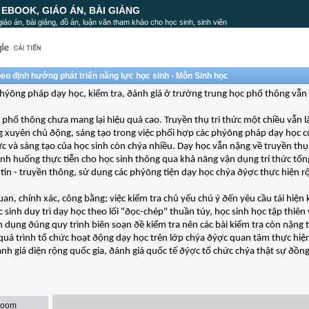
, EBOOK, GIÁO ÁN, BÀI GIẢNG
, giáo án, bài giảng, đồ án, luận văn tham khảo cho học sinh, sinh viên
theo định hướng phát triển năng lực học sinh - Môn Sinh học
hýõng pháp dạy học, kiểm tra, ðánh giá ở trường trung học phổ thông vẫn
phổ thông chưa mang lại hiệu quả cao. Truyền thụ tri thức một chiều vẫn 
ng xuyên chủ ðộng, sáng tạo trong việc phối hợp các phýõng pháp dạy học 
ực và sáng tạo của học sinh còn chýa nhiều. Dạy học vẫn nặng về truyền thụ
c tình huống thực tiễn cho học sinh thông qua khả nãng vận dụng tri thức tổ
in - truyền thông, sử dụng các phýõng tiện dạy học chýa ðýợc thực hiện rộ
n, chính xác, công bằng; việc kiểm tra chủ yếu chú ý ðến yêu cầu tái hiện 
 sinh duy trì dạy học theo lối "ðọc-chép" thuần túy, học sinh học tập thiên 
n dụng ðúng quy trình biên soạn ðề kiểm tra nên các bài kiểm tra còn nặng 
 quá trình tổ chức hoạt ðộng dạy học trên lớp chýa ðýợc quan tâm thực hi
nh giá diện rộng quốc gia, ðánh giá quốc tế ðýợc tổ chức chýa thật sự ðồn