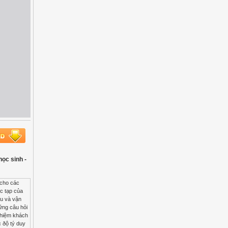
học sinh -
à 2n = 8, hãy xác ðịnh số NST trong mỗi tế bào sau khi phân chia nguyên phân 1 lần. Vận dụng nguyên tắc phân chia của tế bào ðể giải thích và minh họa quá trình lão hóa. Giá trị mong đợi Mức độ thể hiện trong bài làm của học sinh Cao Trung bình Thấp Khái niệm khoa học và sự hiểu biết Nêu đúng định nghĩa về sự phân chia tế bào, NST và ADN. Xác định đúng số NST trong mỗi tế bào sau khi phân chia nguyên phân 1 lần. Giải thích và minh họa quá tr