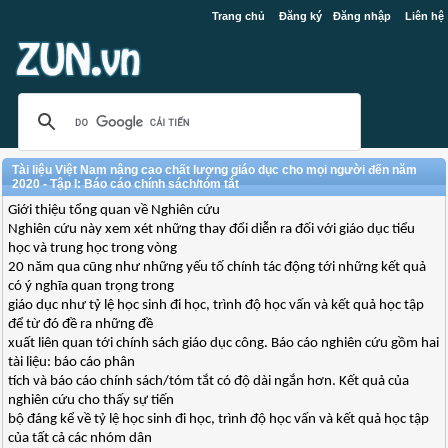
Trang chủ
Đăng ký
Đăng nhập
Liên hệ
Tài liệu Việt Nam nâng cao chất lượng giáo dục cho mọi người đến năm
2020 - Tập I: Báo cáo chính sách/tóm tắt
Giới thiệu tổng quan về Nghiên cứu
Nghiên cứu này xem xét những thay đổi diễn ra đối với giáo dục tiểu
học và trung học trong vòng
20 năm qua cũng như những yếu tố chính tác động tới những kết quả
có ý nghĩa quan trọng trong
giáo dục như tỷ lệ học sinh đi học, trình độ học vấn và kết quả học tập
để từ đó đề ra những đề
xuất liên quan tới chính sách giáo dục công. Báo cáo nghiên cứu gồm hai
tài liệu: báo cáo phân
tích và báo cáo chính sách/tóm tắt có độ dài ngắn hơn. Kết quả của
nghiên cứu cho thấy sự tiến
bộ đáng kể về tỷ lệ học sinh đi học, trình độ học vấn và kết quả học tập
của tất cả các nhóm dân