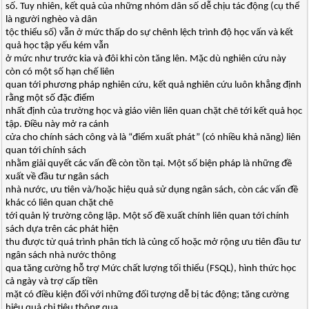
số. Tuy nhiên, kết quả của những nhóm dân số dễ chịu tác động (cụ thể
là người nghèo và dân
tộc thiểu số) vẫn ở mức thấp do sự chênh lệch trình độ học vấn và kết
quả học tập yếu kém vẫn
ở mức như trước kia và đôi khi còn tăng lên. Mặc dù nghiên cứu này
còn có một số hạn chế liên
quan tới phương pháp nghiên cứu, kết quả nghiên cứu luôn khẳng định
rằng một số đặc điểm
nhất định của trường học và giáo viên liên quan chặt chẽ tới kết quả học
tập. Điều này mở ra cánh
cửa cho chính sách công và là “điểm xuất phát” (có nhiều khả năng) liên
quan tới chính sách
nhằm giải quyết các vấn đề còn tồn tại. Một số biện pháp là những đề
xuất về đầu tư ngân sách
nhà nước, ưu tiên và/hoặc hiệu quả sử dụng ngân sách, còn các vấn đề
khác có liên quan chặt chẽ
tới quản lý trường công lập. Một số đề xuất chính liên quan tới chính
sách dựa trên các phát hiện
thu được từ quá trình phân tích là củng cố hoặc mở rộng ưu tiên đầu tư
ngân sách nhà nước thông
qua tăng cường hỗ trợ Mức chất lượng tối thiểu (FSQL), hình thức học
cả ngày và trợ cấp tiền
mặt có điều kiện đối với những đối tượng dễ bị tác động; tăng cường
hiệu quả chi tiêu thông qua