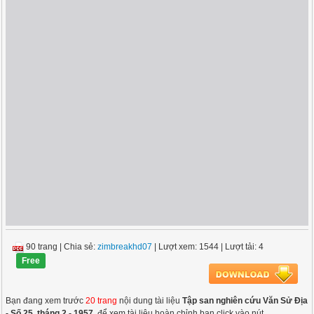
90 trang
|
Chia sẻ:
zimbreakhd07
| Lượt xem: 1544
| Lượt tải: 4
Free
Bạn đang xem trước
20 trang
nội dung tài liệu
Tập san nghiên cứu Văn Sử Địa
- Số 25, tháng 2 - 1957
, để xem tài liệu hoàn chỉnh bạn click vào nút