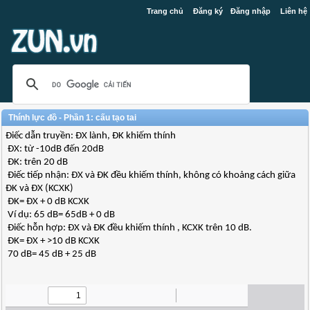
Trang chủ
Đăng ký
Đăng nhập
Liên hệ
Thính lực đồ - Phần 1: cấu tạo tai
Điếc dẫn truyền: ĐX lành, ĐK khiếm thính
ĐX: từ -10dB đến 20dB
ĐK: trên 20 dB
Điếc tiếp nhận: ĐX và ĐK đều khiếm thính, không có khoảng cách giữa
ĐK và ĐX (KCXK)
ĐK= ĐX + 0 dB KCXK
Ví dụ: 65 dB= 65dB + 0 dB
Điếc hỗn hợp: ĐX và ĐK đều khiếm thính , KCXK trên 10 dB.
ĐK= ĐX + >10 dB KCXK
70 dB= 45 dB + 25 dB