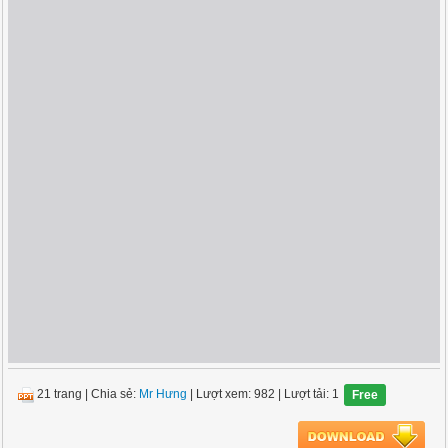
21 trang
|
Chia sẻ:
Mr Hưng
| Lượt xem: 982
| Lượt tải: 1
Free