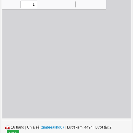
16 trang
|
Chia sẻ:
zimbreakhd07
| Lượt xem: 4494
| Lượt tải: 2