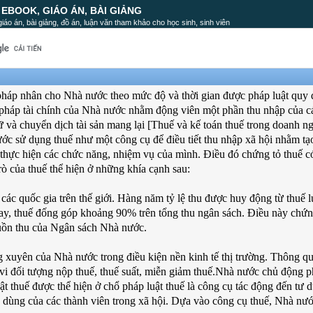
, EBOOK, GIÁO ÁN, BÀI GIẢNG
, giáo án, bài giảng, đồ án, luận văn tham khảo cho học sinh, sinh viên
pháp nhân cho Nhà nước theo mức độ và thời gian được pháp luật quy 
pháp tài chính của Nhà nước nhằm động viên một phần thu nhập của c
iữ và chuyển dịch tài sản mang lại [Thuế và kế toán thuế trong doanh n
sử dụng thuế như một công cụ để điều tiết thu nhập xã hội nhằm tạ
 thực hiện các chức năng, nhiệm vụ của mình. Điều đó chứng tỏ thuế có
trò của thuế thể hiện ở những khía cạnh sau:
các quốc gia trên thế giới. Hàng năm tỷ lệ thu được huy động từ thuế 
nay, thuế đống góp khoảng 90% trên tổng thu ngân sách. Điều này chứn
nguồn thu của Ngân sách Nhà nước.
ng xuyên của Nhà nước trong điều kiện nền kinh tế thị trường. Thông q
 vi đối tượng nộp thuế, thuế suất, miễn giảm thuế.Nhà nước chủ động p
 luật thuế được thể hiện ở chổ pháp luật thuế là công cụ tác động đến tư 
êu dùng của các thành viên trong xã hội. Dựa vào công cụ thuế, Nhà nướ