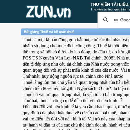
THƯ VIỆN TÀI LIỆU
Thư viện tài liệu, giáo trình
Bài giảng Thuế và kế toán thuế
Thuế là một khoản đóng góp bắt buộc từ các thể nhân và 
nhằm sử dụng cho mục đích công cộng. Thuế là một biện 
thể trong xã hội có được do lao động, do đầu tư, do lưu g
PGS TS Nguyễn Văn Lợi, NXB Tài chính, 2008]. Nhà nước 
tiền tệ đáp ứng nhu cầu tài chính của Nhà nước trong việc
quan trọng đối với sự phát triển kinh tế của đất nước. Vai 
Thứ nhất, huy động nguồn lực tài chính cho Nhà nước
Thuế là nguồn thu chủ yếu và quan trọng nhất của hầu hết 
chiếm trên 80% trên tổng thu Ngân sách. Ở nước ta hiện 
Thuế có vai trò quan trọng nhất, là yếu tố cơ bản trong 
Thứ hai, thuế là công cụ để điều tiết vĩ mô nền kinh tế
Ðiều tiết đối với nền kinh tế là yêu cầu khách quan, thườ
quy định của pháp luật thuế về cơ cấu các loại thuế, phạm
vai trò điều tiết đối với nền kinh tế. Vai trò này của pháp
tư, hành vi đầu tư của các chủ thể kinh doanh, hành vi ti