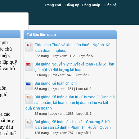
Trang chủ
Đăng ký
Đăng nhập
Liên hệ
Tài liệu liên quan
định
Giáo trình Thuế và khai báo thuế - Ngành: Kế
ác chủ
toán doanh nghiệp
ghiệp,
222 trang | Lượt xem: 1112 | Lượt tải: 5
o lập quỹ
Bài giảng Nguyên lý thuyết kế toán - Bài 5: Tính
 vai trò
giá một số đối tượng kế toán
31 trang | Lượt xem: 747 | Lượt tải: 1
Bài giảng Kế toán chi phí
luôn
58 trang | Lượt xem: 1151 | Lượt tải: 2
g tỏ,
Bài giảng Kế toán quản trị - Chương 3: Định giá
sản phẩm, kế toán quản trị doanh thu và kết
quả kinh doanh
ua các
32 trang | Lượt xem: 1083 | Lượt tải: 1
hát huy
Bài giảng Kế toán tài chính 1 - Chương 3: Kế
duy đầu
toán tài sản cố định - Phạm Thị Huyền Quyên
c có thể
128 trang | Lượt xem: 787 | Lượt tải: 1