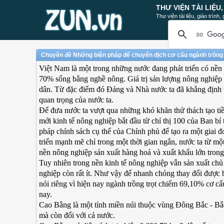
THƯ VIỆN TÀI LIỆU
Thư viện tài liệu, giáo trình
Chuyên đề Những biện pháp để chuyển dịch cơ cấu ngành trồng 
Việt Nam là một trong những nước đang phát triển có nền
70% sống bằng nghề nông. Giá trị sản lượng nông nghiệp
dân. Từ đặc điểm đó Đảng và Nhà nước ta đã khẳng định vai
quan trọng của nước ta.
Để đưa nước ta vượt qua những khó khăn thử thách tạo ti
mới kinh tế nông nghiệp bắt đầu từ chỉ thị 100 của Ban bí 
pháp chính sách cụ thể của Chính phủ để tạo ra một giai
triển mạnh mẽ chỉ trong một thời gian ngắn, nước ta từ 
nền nông nghiệp sản xuất hàng hoá và xuất khẩu lớn tron
Tuy nhiên trong nền kinh tế nông nghiệp vẫn sản xuất chủ 
nghiệp còn rất ít. Như vậy để nhanh chóng thay đổi được 
nói riêng vì hiện nay ngành trồng trọt chiếm 69,10% cơ cấ
nay.
Cao Bằng là một tỉnh miền núi thuộc vùng Đông Bắc - Bắc
mà còn đối với cả nước.