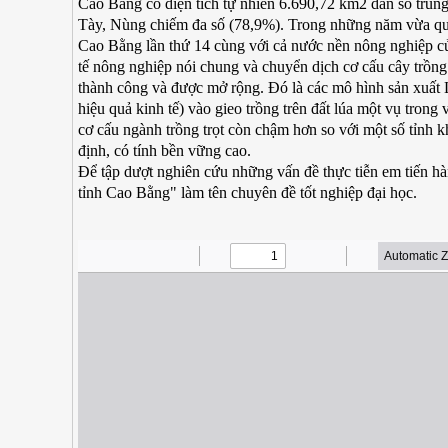
Cao Bằng có diện tích tự nhiên 6.690,72 km2 dân số trung
Tày, Nùng chiếm đa số (78,9%). Trong những năm vừa qua
Cao Bằng lần thứ 14 cùng với cả nước nền nông nghiệp của
tế nông nghiệp nói chung và chuyển dịch cơ cấu cây trồng
thành công và được mở rộng. Đó là các mô hình sản xuất L
hiệu quả kinh tế) vào gieo trồng trên đất lúa một vụ tron
cơ cấu ngành trồng trọt còn chậm hơn so với một số tỉnh 
định, có tính bền vững cao.
Để tập dượt nghiên cứu những vấn đề thực tiễn em tiến hà
tỉnh Cao Bằng" làm tên chuyên đề tốt nghiệp đại học.