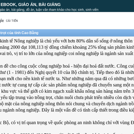
, EBOOK, GIÁO ÁN, BÀI GIẢNG
, giáo án, bài giảng, đồ án, luận văn tham khảo cho học sinh, sinh viên
trọt của tỉnh Cao Bằng
 kinh tế Nông nghiệp là chủ yếu với hơn 80% dân số sống ở nông thôn 
 năng 2000 đạt 108,113 tỷ đồng chiếm khoảng 25% tổng sản phẩm kinh
 trò, vị trí to lớn của nông nghiệp coi nông nghiệp là ngành sản xuất 
ền đề cho công cuộc công nghiệp hoá - hiện đại hoá đất nước. Công cu
thư (1 - 1981) đến Nghị quyết 10 của Bộ chính trị. Tiếp theo đó là nhữ
 đoạn mới cho nền kinh tế nước ta. Như những năm qua đã có những bư
một nước tự cung tự cấp các sản phẩm nông nghiệp đã chuyển sang một 
g khu vực và thế giới có kim ngạch xuất khẩu nông sản hàng năm trên 
yếu tập trung vào trồng trọt, chăn nuôi chưa phát triển nhiều còn dịch
bộ mặt của nông nghiệp nông thôn nói chung và chuyển dịch ngành trồ
u ngành nông nghiệp. Đây là một vấn đề có tính cấp thiết trong điều ki
 Bộ, có vị trí quan trọng về quốc phòng an ninh không chỉ với vùng