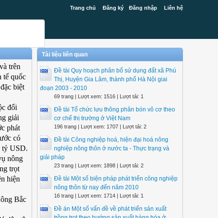
Trang chủ
Đăng ký
Đăng nhập
Liên hệ
Tài liệu liên quan
và trên
Đề tài Quy hoạch phân bổ sử dụng đất xã Phú
 tế quốc
Thị, Huyện Gia Lâm, thành phố Hà Nội giai
đặc biệt
đoạn 2003 - 2010
69 trang | Lượt xem: 1516 | Lượt tải: 1
ộc đổi
Đề tài Tổ chức lưu thông phân bón vô cơ theo
ng giải
cơ chế thị trường ở Việt Nam
ớc phát
196 trang | Lượt xem: 1707 | Lượt tải: 2
nước có
Đề tài Công nghiệp hoá, hiện đại hoá nông
3 tỷ USD.
nghiệp nông thôn ở nước ta - Thực trạng và
giải pháp
 vụ nông
23 trang | Lượt xem: 1898 | Lượt tải: 2
ng trọt
ện hiện
Đề tài Một số biện pháp phát triển công nghiệp
nông thôn từ nay đến năm 2010
16 trang | Lượt xem: 1714 | Lượt tải: 1
 Đông Bắc
Đề án Một số vấn đề về phát triển sản xuất
trồng trọt theo hướng sản xuất hàng hóa ở