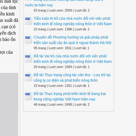
đó dân tộc
nước ta hiện nay
của tỉnh
53 trang | Lượt xem: 2559 | Lượt tải: 2
nền kinh
Tiểu luận Ai trũ của nhà nước đối với việc phát
ản xuất đã
triển kinh tế nông nghiệp nông thôn ở Việt Nam
 cạn (có
22 trang | Lượt xem: 1388 | Lượt tải: 2
uyển dịch
Chuyên đề Phương hướng và giải pháp phát
m bảo ổn
triển sản xuất cây ăn quả ở ngoại thành Hà Nội
95 trang | Lượt xem: 1811 | Lượt tải: 1
rọt của
Đề tài Vai trò của nhà nước đối với việc phát
triển kinh tế nông nghiệp nông thôn ở Việt Nam
20 trang | Lượt xem: 1584 | Lượt tải: 1
Đề tài Thực trạng công tác văn thư - Lưu trữ tại
công ty cơ điện và phát triển nông thôn
23 trang | Lượt xem: 1351 | Lượt tải: 1
Đề tài Thực trạng phát triển kinh tế trang trại
trong nông nghiệp Việt Nam hiện nay
46 trang | Lượt xem: 2498 | Lượt tải: 2