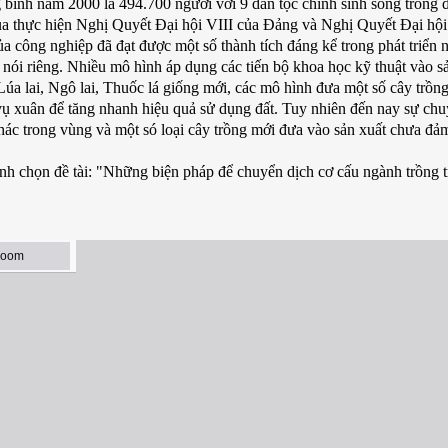
 bình năm 2000 là 494.700 người với 9 dân tộc chính sinh sống trong 
 thực hiện Nghị Quyết Đại hội VIII của Đảng và Nghị Quyết Đại hội 
 công nghiệp đã đạt được một số thành tích đáng kể trong phát triển 
 nói riêng. Nhiều mô hình áp dụng các tiến bộ khoa học kỹ thuật vào s
úa lai, Ngô lai, Thuốc lá giống mới, các mô hình đưa một số cây trồng
g vụ xuân để tăng nhanh hiệu quả sử dụng đất. Tuy nhiên đến nay sự ch
khác trong vùng và một só loại cây trồng mới đưa vào sản xuất chưa đả
nh chọn đề tài: "Những biện pháp để chuyển dịch cơ cấu ngành trồng t