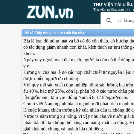
THƯ VIỆN TÀI LIỆU
Thư viện tài liệu, giáo trình
Đề tài Dây chuyền sản xuất bia chai
Bia là loại đồ uống mát và bổ có độ cồn thấp, có hương t
có tác dụng giảm nhanh cơn khát. kích thích sự lưu thông 
khoái.
Ngày nay ngoài malt đại mạch, người ta còn có thể dùng m
v.v
Hương vị của bia là do các hợp chất chiết từ nguyên liệu
được nhiều người ưa chuộng .
Với quy mô sản xuất công nghiệp, tổng sản lượng bia trên 
âu 40%, bắc mỹ 25%, còn lại phân bố ở các nước châu ph
lít/người/năm, khu vực đông Nam á 8-12 lít/người/năm.
Còn ở việt Nam ngành bia là ngành mới phát triển mạnh tr
là cuộc kháng chiến trường kỳ của nhân dân ta chống đế
Nước ta nằm trong xứ nóng, vì vậy nhu cầu về nước giải k
nhân dân thì ta không thể nâng cao năng xuất lao động. Vì
giải khát nói chung và ngành bia nói riêng.