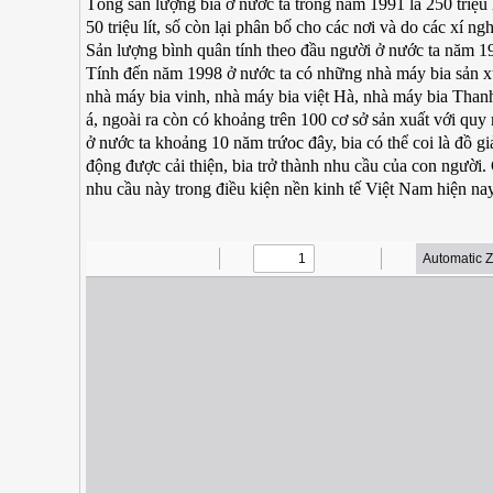
Tổng sản lượng bia ở nước ta trong năm 1991 là 250 triệu l
50 triệu lít, số còn lại phân bố cho các nơi và do các xí n
Sản lượng bình quân tính theo đầu người ở nước ta năm 19
Tính đến năm 1998 ở nước ta có những nhà máy bia sản x
nhà máy bia vinh, nhà máy bia việt Hà, nhà máy bia Tha
á, ngoài ra còn có khoảng trên 100 cơ sở sản xuất với quy
ở nước ta khoảng 10 năm trứoc đây, bia có thể coi là đồ gi
động được cải thiện, bia trở thành nhu cầu của con người
nhu cầu này trong điều kiện nền kinh tế Việt Nam hiện nay