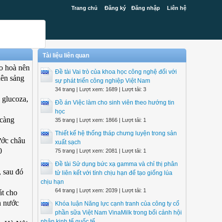
Trang chủ
Đăng ký
Đăng nhập
Liên hệ
Tài liệu liên quan
ão hoà nên
Đề tài Vai trò của khoa học công nghệ đối với
nên sảng
sự phát triển công nghiệp Việt Nam
34 trang | Lượt xem: 1689 | Lượt tải: 3
 glucoza,
Đồ án Việc làm cho sinh viên theo hướng tin
học
 càng
35 trang | Lượt xem: 1866 | Lượt tải: 1
Thiết kế hệ thống tháp chưng luyện trong sản
ước châu
xuất sạch
0
75 trang | Lượt xem: 2081 | Lượt tải: 1
Đề tài Sử dụng bức xạ gamma và chỉ thị phân
, sau đó
tử liên kết với tính chịu hạn để tạo giống lúa
chịu hạn
64 trang | Lượt xem: 2039 | Lượt tải: 1
át cho
h nước
Khóa luận Năng lực cạnh tranh của công ty cổ
phần sữa Việt Nam VinaMilk trong bối cảnh hội
nhập kinh tế quốc tế