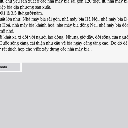
ít, chủ yếu sản xuất ở các nhà máy bia sài gòn 120 triệu lít, nhà máy b
ghiệp bia địa phương sản xuất.
91 là 3,5 lít/người/năm.
uất lớn như: Nhà máy bia sài gòn, nhà máy bia Hà Nội, nhà máy bia 
nh Hoá, nhà máy bia khánh hoà, nhà máy bia đồng Nai, nhà máy bia đ
 mô nhỏ.
ải khát xa xỉ đối với người lao động. Nhưng giờ đây, đời sống của ngườ
. Cuộc sống càng cải thiện nhu cầu về bia ngày càng tăng cao. Do đó đ
 rất thích hợp cho việc xây dựng các nhà máy bia .