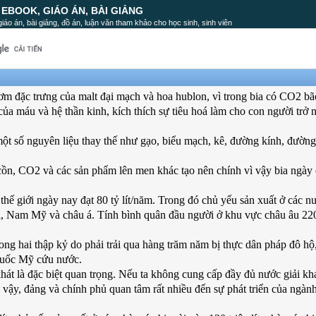
, EBOOK, GIÁO ÁN, BÀI GIẢNG
, giáo án, bài giảng, đồ án, luận văn tham khảo cho học sinh, sinh viên
hơm đặc trưng của malt đại mạch và hoa hublon, vì trong bia có CO2 b
của máu và hệ thần kinh, kích thích sự tiêu hoá làm cho con người trở 
ột số nguyên liệu thay thế như gạo, biểu mạch, kê, đường kính, đường
: cồn, CO2 và các sản phẩm lên men khác tạo nên chính vì vậy bia ngày
thế giới ngày nay đạt 80 tỷ lít/năm. Trong đó chủ yếu sản xuất ở các n
i, Nam Mỹ và châu á. Tính bình quân đầu người ở khu vực châu âu 22
ong hai thập kỷ do phải trải qua hàng trăm năm bị thực dân pháp đô hộ
 quốc Mỹ cứu nước.
hát là đặc biệt quan trọng. Nếu ta không cung cấp đầy đủ nước giải kh
 vậy, đảng và chính phủ quan tâm rất nhiều đến sự phát triển của ngàn