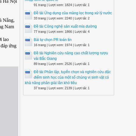
ia Hà Nội
91 trang | Lượt xem: 1824 | Lượt tải: 1
Đề tài Ứng dụng của màng lọc trong xử lý nước
33 trang | Lượt xem: 2240 | Lượt tải: 2
Đà Nẵng,
ông Nam
Đề tài Công nghệ sản xuất mía đường
77 trang | Lượt xem: 1866 | Lượt tải: 4
i lao
Bài tự chọn PR toán tin
ể đáp ứng
16 trang | Lượt xem: 1974 | Lượt tải: 1
Đề tài Nghiên cứu nâng cao chất lượng rượu
vải Bắc Giang
89 trang | Lượt xem: 2526 | Lượt tải: 1
Đề tài Phân lập, tuyển chọn và nghiên cứu đặc
điểm sinh học của một số chủng vi sinh vật có
khả năng phân giải lân khó tiêu
37 trang | Lượt xem: 2139 | Lượt tải: 1