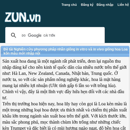
Trang chủ
Đăng ký
Đăng nhập
Liên hệ
Đề tài Nghiên cứu phương pháp nhân giống in vitro và in vivo giống hoa Loa
kốn màu mới nhập nội
Sản xuất hoa đang là một ngành rất phát triển, đem lại nguồn thu
nhập đáng kể cho nền kinh tế quốc dân của nhiều nước trên thế giới
như: Hà Lan, New Zealand, Canada, Nhật bản, Trung quốc. Ở
nước ta, so với các sản phẩm nông nghiệp khác, hoa là mặt hàng
mang lại nhiều lợi nhuận (Ước tính gấp 6 lần so với trồng lúa).
Chính vì vậy, đây là một lĩnh vực đầy hứa hẹn đối với các nhà đầu
tư.
Trên thị trường hoa hiện nay, hoa lily hay còn gọi là Loa kèn màu là
một trong những loại hoa được ưa thích nhất và chiếm thị phần xuất
khẩu lớn trong ngành sản xuất hoa trên thế giới. Với kích thước lớn,
màu sắc phong phú, mọc thành chùm lớn trông như những chiếc
kèn Trumpet và đặc biệt là có mùi hương ngào ngạt, độ bền hoa cắt