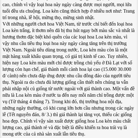
cao, chính vì vậy loại hoa này ngày càng được mọi người, mọi lứa
tuổi đều ưa chuộng. Loa kèn cũng thích hợp ở nhiều nơi như: Trang
trí trong nhà, lễ hội, mừng thọ, mừng sinh nhật.
Với những người chơi hoa Việt Nam, từ trước chỉ biết đến loại hoa
Loa kèn trắng, ít thơm nên đã bị thu hút ngay bởi màu sắc và nhất là
hương thơm đặc biệt khó quên của các loại hoa Loa kèn màu, vì
vậy nhu cầu tiêu thụ loại hoa này ngày càng tăng trên thị trường
Việt Nam. Ngoài tiêu dùng trong nước, Loa kèn màu còn là một
mặt hàng xuất khẩu quan trọng, có giá trị kinh tế cao. Tuy nhiên,
hiện nay Loa kèn màu mới chỉ được trồng chủ yếu ở Đà Lạt với số
lượng còn hạn chế, giá thành mỗi cành hoa lại cao (15.000 30.000
đ/ cành) nên chưa đáp ứng được nhu cầu đông đảo của người tiêu
thụ. Ngoài ra do chưa đủ lượng giống cần thiết nên chúng ta vẫn
phải nhập nội củ giống từ nước ngoài với giá thành cao. Một vấn đề
nữa là Loa kèn màu ở nước ta đến nay mỗi năm chỉ trồng được một
vụ (Từ tháng 4 tháng 7). Trong khi đó, thị trường hoa nội địa,
những ngày thường, có khi cung lớn hơn cầu nhưng trong các ngày
lễ (Tết nguyên đán, 8/ 3.) thì giá thành lại tăng vọt, thiếu các giống
hoa đẹp. Chính vì vậy sản xuất được giống hoa Loa kèn màu chất
lượng cao, giá thành rẻ và đặc biệt là điều khiển ra hoa trái vụ là
mong ước của cả nhà sản xuất lẫn tiêu thụ.