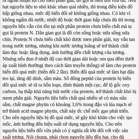
ra ngoài thuận lợi cho men phân giải, đó gọi là biến đổi vừa đủ. Nếu
hạt nguyên liệu to nhỏ khác nhau quá nhiều, thì trong điều kiện đồ
hấp giống nhau, mức độ biến đổi sẽ không giống nhau. Có khi vì
không ngấm đủ nước, nhiệt độ hoặc thời gian hấp chưa đủ thì trong
nguyên liệu vẫn còn tồn tại một phần protein chưa biến chất mà ta
gọi là protein N. Dân gian gọi là đồ còn sống hoặc nửa sống nửa
chín. Protein N chưa biến chất khó được men phân giải, tuy vẫn tan
trong nước tương, nhưng khi nước tương loãng sẽ trở thành chất
làm đục hoặc lắng đọng, ảnh hưởng đến chất lượng của tương.
Nhưng nếu đun ở nhiệt độ cao thời gian dài hoặc om qua đêm dưới
áp xuất bình thường( theo cách làm truyền thống) sẽ làm cho protein
biến đổi quá mức (biến đổi 2 lần). Biến đổi quá mức sẽ làm hạt đậu
teo lại, tăng độ dính, sẫm màu. Số đông peptid của protein bị biến
đổi quá mức sẽ rã ra hỗn loạn, dính thành một cục, để lộ gốc oxy
carbon, hạ thấp khả năng hút nước của protein, trở thành chất khó bị
mem phân giải. Nguyên liệu biến chất quá nhiều sẽ có màu nâu
sẫm, chất magne phytin có khoảng 3,6% trong đậu và lúa mạch sẽ
trở thành acid magne phytin, chất này ức chế mốc gạo phát triển.
Cho nên nguyên liệu bị đồ quá mức, sẽ gây khó khăn cho việc tạo
mốc, ảnh hưởng đến hiệu suất sử dụng nguyên liệu. Cho nên
nguyên liệu biến đổi vừa phải có ý nghĩa rất lớn đối với việc sản
xuất tương. Nói chung, phải chọn nguyên liệu đều hạt, cho đủ