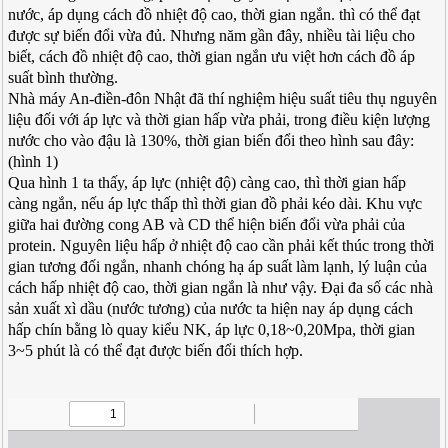
nước, áp dụng cách đồ nhiệt độ cao, thời gian ngắn. thì có thể đạt
được sự biến đổi vừa đủ. Nhưng năm gần đây, nhiều tài liệu cho
biết, cách đồ nhiệt độ cao, thời gian ngắn ưu việt hơn cách đồ áp
suất bình thường.
Nhà máy An-điền-đôn Nhật đã thí nghiệm hiệu suất tiêu thụ nguyên
liệu đối với áp lực và thời gian hấp vừa phải, trong điều kiện lượng
nước cho vào đậu là 130%, thời gian biến đổi theo hình sau đây:
(hình 1)
Qua hình 1 ta thấy, áp lực (nhiệt độ) càng cao, thì thời gian hấp
càng ngắn, nếu áp lực thấp thì thời gian đồ phải kéo dài. Khu vực
giữa hai đường cong AB và CD thể hiện biến đổi vừa phải của
protein. Nguyên liệu hấp ở nhiệt độ cao cần phải kết thúc trong thời
gian tương đối ngắn, nhanh chóng hạ áp suất làm lạnh, lý luận của
cách hấp nhiệt độ cao, thời gian ngắn là như vậy. Đại đa số các nhà
sản xuất xì dầu (nước tương) của nước ta hiện nay áp dụng cách
hấp chín bằng lò quay kiểu NK, áp lực 0,18~0,20Mpa, thời gian
3~5 phút là có thể đạt được biến đổi thích hợp.