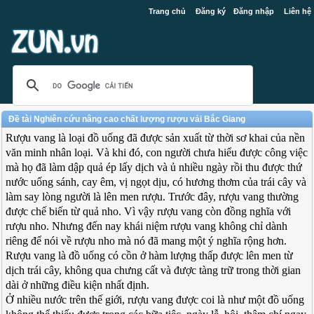
Trang chủ
Đăng ký
Đăng nhập
Liên hệ
Đề tài Nghiên cứu nâng cao chất lượng rượu vải Bắc Giang
Rượu vang là loại đồ uống đã được sản xuất từ thời sơ khai của nền
văn minh nhân loại. Và khi đó, con người chưa hiểu được công việc
mà họ đã làm dập quả ép lấy dịch và ủ nhiều ngày rồi thu được thứ
nước uống sánh, cay êm, vị ngọt dịu, có hương thơm của trái cây và
làm say lòng người là lên men rượu. Trước đây, rượu vang thường
được chế biến từ quả nho. Vì vậy rượu vang còn đồng nghĩa với
rượu nho. Nhưng đến nay khái niệm rượu vang không chỉ dành
riêng để nói về rượu nho mà nó đã mang một ý nghĩa rộng hơn.
Rượu vang là đồ uống có cồn ở hàm lượng thấp được lên men từ
dịch trái cây, không qua chưng cất và được tàng trữ trong thời gian
dài ở những điều kiện nhất định.
Ở nhiều nước trên thế giới, rượu vang được coi là như một đồ uống