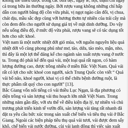
không thể thiếu được trong các bữa tiệc, ngày lễ, hội, thậm chí ngay
cả trong bữa ăn thường ngày. Bởi rượu vang không những chỉ hấp
dẫn con người bằng độ cồn vừa phải, vị ngọt ngào cân đối, vị chua,
chát dịu, mầu sắc đẹp cùng với hương thơm tự nhiên của trái cây mà
còn đem đến cho người sử dụng giá trị về mặt dinh dưỡng. Do vậy
nếu uống điều độ, ở mức độ vừa phải, rượu vang sẽ có tác dụng tốt
hơn cho sức khoẻ.
Việt nam là một nước nhiệt đới gió mùa, với nguồn nguyên liệu quả
nhiệt đới vô cùng phong phú như mơ, táo, dứa, táo mèo, mận, nho,
thì đây là một lợi thế đáng kể cho ngành sản xuất rượu vang ở nước
ta. Trong đó phải kể đến quả vải, một loại quả rất ngon, có hàm
lượng đường cao, được trồng nhiều ở miền Bắc Việt Nam. Quả vải
rất có lợi cho sức khoẻ con người, sách Trung Quốc còn viết “ Quả
vải bổ não, khoẻ người, khai vị có thể chữa bệnh đường ruột, là
thực phẩm rất quý cho con người” [13].
Bắc Giang vốn nổi tiếng có vải thiều Lục Ngạn, là địa phương có
diện trồng và sản lượng vải thu hoạch lớn nhất Việt Nam. Trong
những năm gần đây, với ưu thế về điều kiện địa lý, tự nhiên và chủ
trương phát triển kinh tế vườn đồi, sản lượng vải tăng rất nhanh đã
đặt ra yêu cầu bức xúc trong sản xuất chế biến và tiêu thụ vải ở Bắc
Giang. Ngoài các biện pháp tiêu thụ quả vải tươi, vải được đem sấy
khô, chế biến vải nước đường, cùi vải lạnh đông thì việc sản xuất