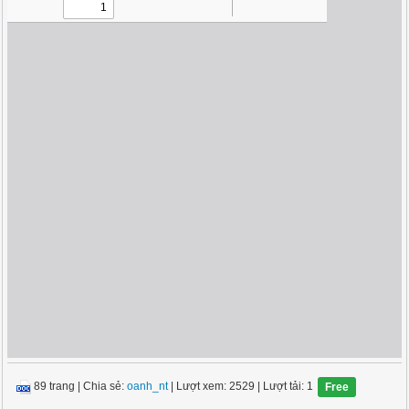
89 trang
|
Chia sẻ:
oanh_nt
| Lượt xem: 2529
| Lượt tải: 1
Free