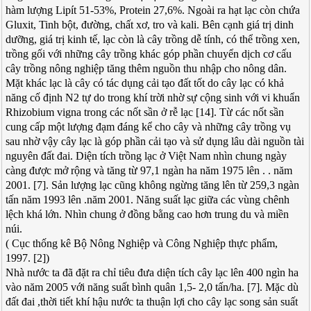
hàm lượng Lipít 51-53%, Protein 27,6%. Ngoài ra hạt lạc còn chứa
Gluxit, Tinh bột, đường, chất xơ, tro và kali. Bên cạnh giá trị dinh
dưỡng, giá trị kinh tế, lạc còn là cây trồng dễ tính, có thể trồng xen,
trồng gối với những cây trồng khác góp phần chuyển dịch cơ cấu
cây trồng nông nghiệp tăng thêm nguồn thu nhập cho nông dân.
Mặt khác lạc là cây có tác dụng cải tạo đất tốt do cây lạc có khả
năng cố định N2 tự do trong khí trời nhờ sự cộng sinh với vi khuẩn
Rhizobium vigna trong các nốt sần ở rễ lạc [14]. Từ các nốt sần
cung cấp một lượng đạm đáng kể cho cây và những cây trồng vụ
sau nhờ vậy cây lạc là góp phần cải tạo và sử dụng lâu dài nguồn tài
nguyên đất đai. Diện tích trồng lạc ở Việt Nam nhìn chung ngày
càng được mở rộng và tăng từ 97,1 ngàn ha năm 1975 lên . . năm
2001. [7]. Sản lượng lạc cũng không ngừng tăng lên từ 259,3 ngàn
tấn năm 1993 lên .năm 2001. Năng suất lạc giữa các vùng chênh
lệch khá lớn. Nhìn chung ở đồng bằng cao hơn trung du và miền
núi.
( Cục thống kê Bộ Nông Nghiệp và Công Nghiệp thực phẩm,
1997. [2])
Nhà nước ta đã đặt ra chỉ tiêu đưa diện tích cây lạc lên 400 ngìn ha
vào năm 2005 với năng suất bình quân 1,5- 2,0 tấn/ha. [7]. Mặc dù
đất đai ,thời tiết khí hậu nước ta thuận lợi cho cây lạc song sản suất