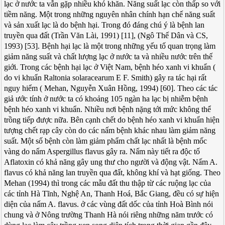
lạc ở nước ta vẫn gặp nhiều khó khăn. Năng suất lạc còn thấp so với
tiềm năng. Một trong những nguyên nhân chính hạn chế năng suất
và sản xuất lạc là do bệnh hại. Trong đó đáng chú ý là bệnh lan
truyền qua đất (Trần Văn Lài, 1991) [11], (Ngô Thế Dân và CS,
1993) [53]. Bệnh hại lạc là một trong những yếu tố quan trọng làm
giảm năng suất và chất lượng lạc ở nước ta và nhiều nước trên thế
giới. Trong các bệnh hại lạc ở Việt Nam, bệnh héo xanh vi khuẩn (
do vi khuẩn Raltonia solaracearum E F. Smith) gây ra tác hại rất
nguy hiểm ( Mehan, Nguyễn Xuân Hồng, 1994) [60]. Theo các tác
giả ước tính ở nước ta có khoảng 105 ngàn ha lạc bị nhiễm bệnh
bệnh héo xanh vi khuẩn. Nhiều nơi bệnh nặng tới mức không thể
trồng tiếp được nữa. Bên cạnh chết do bệnh héo xanh vi khuẩn hiện
tượng chết rạp cây còn do các nấm bệnh khác nhau làm giảm năng
suất. Một số bệnh còn làm giảm phẩm chất lạc nhất là bệnh mốc
vàng do nấm Aspergillus flavus gây ra. Nấm này tiết ra độc tố
Aflatoxin có khả năng gây ung thư cho người và động vật. Nấm A.
flavus có khả năng lan truyền qua đất, không khí và hạt giống. Theo
Mehan (1994) thì trong các mẫu đất thu thập từ các ruộng lạc của
các tỉnh Hà Tĩnh, Nghệ An, Thanh Hoá, Bắc Giang, đều có sự hiện
diện của nấm A. flavus. ở các vùng đất dốc của tỉnh Hoà Bình nói
chung và ở Nông trường Thanh Hà nói riêng những năm trước có