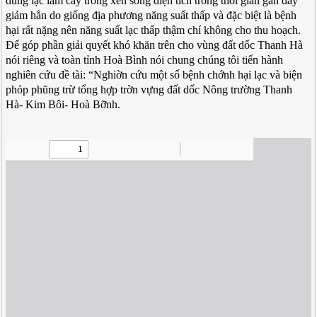
dùng lạc làm cây trồng xen song diện tích trong thời gian gần đây
giảm hẳn do giống địa phương năng suất thấp và đặc biệt là bệnh
hại rất nặng nên năng suất lạc thấp thậm chí không cho thu hoạch.
Để góp phần giải quyết khó khăn trên cho vùng đất dốc Thanh Hà
nói riêng và toàn tỉnh Hoà Bình nói chung chúng tôi tiến hành
nghiên cứu đề tài: “Nghiờn cứu một số bệnh chớnh hại lạc và biện
phỏp phũng trừ tổng hợp trờn vựng đất dốc Nông trường Thanh
Hà- Kim Bôi- Hoà Bỡnh.