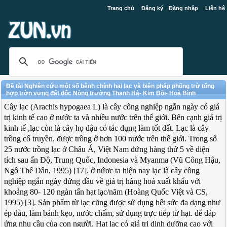
Trang chủ
Đăng ký
Đăng nhập
Liên hệ
Đề tài Nghiên cứu một số bệnh chính hại lạc và biện pháp phũng trừ tổng
hợp trờn vựng đất dốc Nông trường Thanh Hà- Kim Bôi- Hoà Bình
Cây lạc (Arachis hypogaea L) là cây công nghiệp ngắn ngày có giá
trị kinh tế cao ở nước ta và nhiều nước trên thế giới. Bên cạnh giá trị
kinh tế ,lạc còn là cây họ đậu có tác dụng làm tốt đất. Lạc là cây
trồng cổ truyền, được trồng ở hơn 100 nước trên thế giới. Trong số
25 nước trồng lạc ở Châu Á, Việt Nam đứng hàng thứ 5 về diện
tích sau ấn Độ, Trung Quốc, Indonesia và Myanma (Vũ Công Hậu,
Ngô Thế Dân, 1995) [17]. ở nứơc ta hiện nay lạc là cây công
nghiệp ngắn ngày đứng đầu về giá trị hàng hoá xuất khẩu với
khoảng 80- 120 ngàn tấn hạt lạc/năm (Hoàng Quốc Việt và CS,
1995) [3]. Sản phẩm từ lạc cũng được sử dụng hết sức đa dạng như
ép dầu, làm bánh kẹo, nước chấm, sử dụng trực tiếp từ hạt. để đáp
ứng nhu cầu của con người. Hạt lạc có giá trị dinh dưỡng cao với