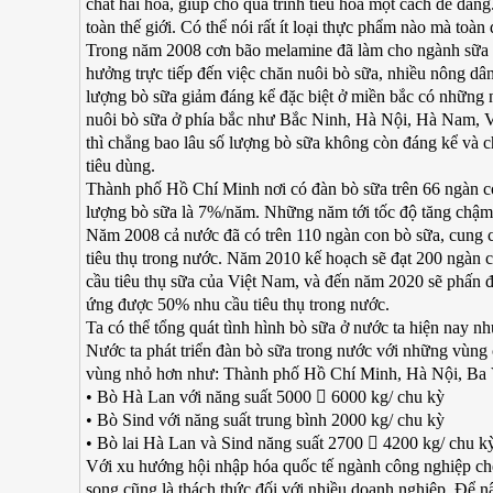
chất hài hòa, giúp cho quá trình tiêu hóa một cách dễ dàn
toàn thế giới. Có thể nói rất ít loại thực phẩm nào mà toàn
Trong năm 2008 cơn bão melamine đã làm cho ngành sữa tr
hưởng trực tiếp đến việc chăn nuôi bò sữa, nhiều nông dân 
lượng bò sữa giảm đáng kể đặc biệt ở miền bắc có những 
nuôi bò sữa ở phía bắc như Bắc Ninh, Hà Nội, Hà Nam, Vĩ
thì chẳng bao lâu số lượng bò sữa không còn đáng kể và c
tiêu dùng.
Thành phố Hồ Chí Minh nơi có đàn bò sữa trên 66 ngàn c
lượng bò sữa là 7%/năm. Những năm tới tốc độ tăng chậm h
Năm 2008 cả nước đã có trên 110 ngàn con bò sữa, cung 
tiêu thụ trong nước. Năm 2010 kế hoạch sẽ đạt 200 ngàn
cầu tiêu thụ sữa của Việt Nam, và đến năm 2020 sẽ phấn đấ
ứng được 50% nhu cầu tiêu thụ trong nước.
Ta có thể tổng quát tình hình bò sữa ở nước ta hiện nay nh
Nước ta phát triển đàn bò sữa trong nước với những vù
vùng nhỏ hơn như: Thành phố Hồ Chí Minh, Hà Nội, Ba Vì
• Bò Hà Lan với năng suất 5000  6000 kg/ chu kỳ
• Bò Sind với năng suất trung bình 2000 kg/ chu kỳ
• Bò lai Hà Lan và Sind năng suất 2700  4200 kg/ chu k
Với xu hướng hội nhập hóa quốc tế ngành công nghiệp chế
song cũng là thách thức đối với nhiều doanh nghiệp. Để nâ