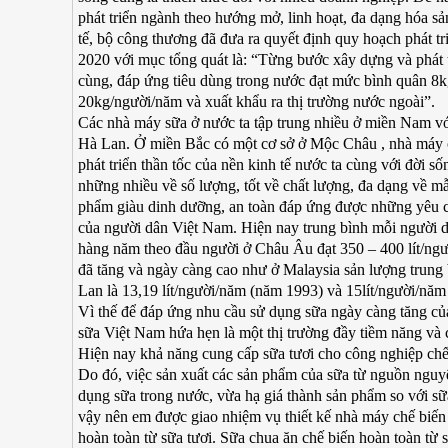
phát triển ngành theo hướng mở, linh hoạt, đa dạng hóa s
tế, bộ công thương đã đưa ra quyết định quy hoạch phát 
2020 với mục tổng quát là: “Từng bước xây dựng và phát t
cùng, đáp ứng tiêu dùng trong nước đạt mức bình quân 8
20kg/người/năm và xuất khẩu ra thị trường nước ngoài”.
Các nhà máy sữa ở nước ta tập trung nhiều ở miền Nam v
Hà Lan. Ở miền Bắc có một cơ sở ở Mộc Châu , nhà máy c
phát triển thần tốc của nền kinh tế nước ta cùng với đời
những nhiều về số lượng, tốt về chất lượng, đa dạng về m
phẩm giàu dinh dưỡng, an toàn đáp ứng được những yêu cầ
của người dân Việt Nam. Hiện nay trung bình mỗi người d
hàng năm theo đầu người ở Châu Âu đạt 350 – 400 lít/ng
đã tăng và ngày càng cao như ở Malaysia sản lượng trung 
Lan là 13,19 lít/người/năm (năm 1993) và 15lít/người/năm
Vì thế để đáp ứng nhu cầu sử dụng sữa ngày càng tăng của
sữa Việt Nam hứa hẹn là một thị trường đầy tiềm năng và 
Hiện nay khả năng cung cấp sữa tươi cho công nghiệp chế
Do đó, việc sản xuất các sản phẩm của sữa từ nguồn nguy
dụng sữa trong nước, vừa hạ giá thành sản phẩm so với s
vậy nên em được giao nhiệm vụ thiết kế nhà máy chế biến c
hoàn toàn từ sữa tươi. Sữa chua ăn chế biến hoàn toàn từ s