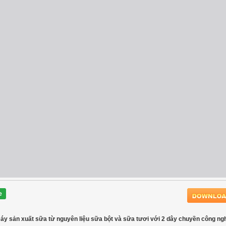
e
máy sản xuất sữa từ nguyên liệu sữa bột và sữa tươi với 2 dây chuyền công ng