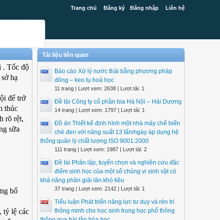
Trang chủ
Đăng ký
Đăng nhập
Liên hệ
Tài liệu liên quan
i . Tốc độ
Báo cáo Xử lý nước thải bằng phương pháp
 sở hạ
đông – keo tụ hoá học
11 trang | Lượt xem: 2638 | Lượt tải: 1
i để trở
Đề tài Công ty cổ phần bia Hà Nội – Hải Dương
m thúc
14 trang | Lượt xem: 1797 | Lượt tải: 1
 rõ rệt,
Đồ án Thiết kế định hình một nhà máy chế biến
ờng sữa
chè đen với năng suất 13 tấn/ngày áp dụng hệ
thống quản lý chất lượng ISO 9001:2000
111 trang | Lượt xem: 1987 | Lượt tải: 2
Đề tài Phân lập, tuyển chọn và nghiên cứu đặc
điểm sinh học của một số chủng vi sinh vật có
khả năng phân giải lân khó tiêu
37 trang | Lượt xem: 2142 | Lượt tải: 1
ỡng bổ
Tiểu luận Phát triển năng lực tư duy và rèn trí
 tỷ lệ các
thông minh cho học sinh trung học phổ thông
thông qua bài tập hóa học