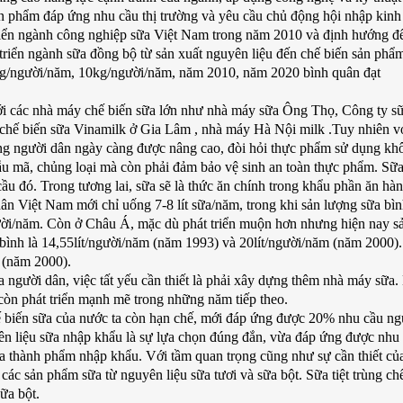
ản phẩm đáp ứng nhu cầu thị trường và yêu cầu chủ động hội nhập kinh
triển ngành công nghiệp sữa Việt Nam trong năm 2010 và định hướng 
riển ngành sữa đồng bộ từ sản xuất nguyên liệu đến chế biến sản phẩ
kg/người/năm, 10kg/người/năm, năm 2010, năm 2020 bình quân đạt
ới các nhà máy chế biến sữa lớn như nhà máy sữa Ông Thọ, Công ty s
hế biến sữa Vinamilk ở Gia Lâm , nhà máy Hà Nội milk .Tuy nhiên vớ
 sống người dân ngày càng được nâng cao, đòi hỏi thực phẩm sử dụng kh
ẫu mã, chủng loại mà còn phải đảm bảo vệ sinh an toàn thực phẩm. Sữa
u đó. Trong tương lai, sữa sẽ là thức ăn chính trong khẩu phần ăn hà
ân Việt Nam mới chỉ uống 7-8 lít sữa/năm, trong khi sản lượng sữa bì
ười/năm. Còn ở Châu Á, mặc dù phát triển muộn hơn nhưng hiện nay s
bình là 14,55lít/người/năm (năm 1993) và 20lít/người/năm (năm 2000).
 (năm 2000).
 người dân, việc tất yếu cần thiết là phải xây dựng thêm nhà máy sữa
còn phát triển mạnh mẽ trong những năm tiếp theo.
 biến sữa của nước ta còn hạn chế, mới đáp ứng được 20% nhu cầu ngu
ên liệu sữa nhập khẩu là sự lựa chọn đúng đắn, vừa đáp ứng được nhu
ữa thành phẩm nhập khẩu. Với tầm quan trọng cũng như sự cần thiết củ
ác sản phẩm sữa từ nguyên liệu sữa tươi và sữa bột. Sữa tiệt trùng ch
ữa bột.