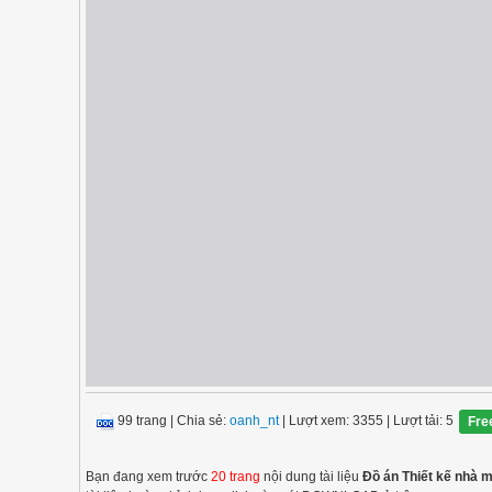
99 trang
|
Chia sẻ:
oanh_nt
| Lượt xem: 3355
| Lượt tải: 5
Fre
Bạn đang xem trước
20 trang
nội dung tài liệu
Đồ án Thiết kế nhà 