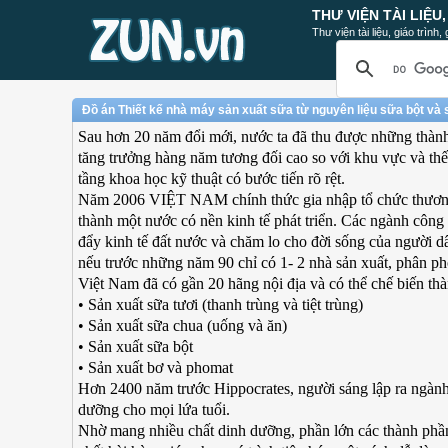
THƯ VIỆN TÀI LIỆU
Thư viện tài liệu, giáo trình
Đồ án Thiết kế nhà máy sản xuất sữa từ nguyên liệu sữa bột và
Sau hơn 20 năm đổi mới, nước ta đã thu được những thành t
tăng trưởng hàng năm tương đối cao so với khu vực và thế
tầng khoa học kỹ thuật có bước tiến rõ rệt.
Năm 2006 VIỆT NAM chính thức gia nhập tổ chức thương m
thành một nước có nền kinh tế phát triển. Các ngành côn
đẩy kinh tế đất nước và chăm lo cho đời sống của người 
nếu trước những năm 90 chỉ có 1- 2 nhà sản xuất, phân phố
Việt Nam đã có gần 20 hãng nội địa và có thể chế biến th
• Sản xuất sữa tươi (thanh trùng và tiệt trùng)
• Sản xuất sữa chua (uống và ăn)
• Sản xuất sữa bột
• Sản xuất bơ và phomat
Hơn 2400 năm trước Hippocrates, người sáng lập ra ngành 
dưỡng cho mọi lứa tuổi.
Nhờ mang nhiều chất dinh dưỡng, phần lớn các thành phần 