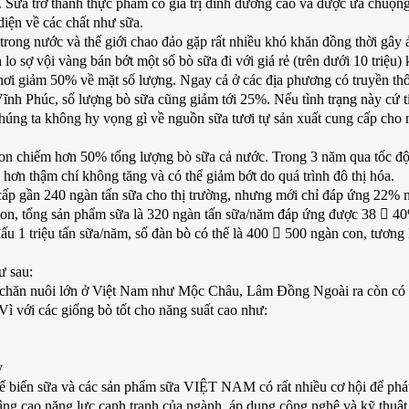
g. Sữa trở thành thực phẩm có giá trị dinh dưỡng cao và được ưa chuộng
 diện về các chất như sữa.
ong nước và thế giới chao đảo gặp rất nhiều khó khăn đồng thời gây 
lo sợ vội vàng bán bớt một số bò sữa đi với giá rẻ (trên dưới 10 triệu) 
nơi giảm 50% về mặt số lượng. Ngay cả ở các địa phương có truyền th
nh Phúc, số lượng bò sữa cũng giảm tới 25%. Nếu tình trạng này cứ t
húng ta không hy vọng gì về nguồn sữa tươi tự sản xuất cung cấp cho 
on chiếm hơn 50% tổng lượng bò sữa cả nước. Trong 3 năm qua tốc độ
ơn thậm chí không tăng và có thể giảm bớt do quá trình đô thị hóa.
cấp gần 240 ngàn tấn sữa cho thị trường, nhưng mới chỉ đáp ứng 22% 
 con, tổng sản phẩm sữa là 320 ngàn tấn sữa/năm đáp ứng được 38  4
u 1 triệu tấn sữa/năm, số đàn bò có thể là 400  500 ngàn con, tương 
ư sau:
ng chăn nuôi lớn ở Việt Nam như Mộc Châu, Lâm Đồng Ngoài ra còn có
 với các giống bò tốt cho năng suất cao như:
ỳ
 biến sữa và các sản phẩm sữa VIỆT NAM có rất nhiều cơ hội để phát
ng cao năng lực cạnh tranh của ngành, áp dụng công nghệ và kỹ thuật t