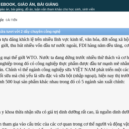
, EBOOK, GIÁO ÁN, BÀI GIẢNG
, giáo án, bài giảng, đồ án, luận văn tham khảo cho học sinh, sinh viên
 sữa tươi với 2 dây chuyền công nghệ
ựu đáng khích lệ trên nhiều lĩnh vực kinh tế, văn hóa, đời sống xã hộ
 giới, thu hút nhiều vốn đầu tư nước ngoài, FDI hàng năm đều tăng, cơ
ại thế giới WTO. Nước ta đang đứng trước nhiều thử thách và cơ hộ
g nghiệp trong đó có công nghiệp thực phẩm được đầu tư mạnh mẽ nhằ
dân. Chính vì thế ngành công nghiệp sữa VIỆT NAM phát triển một cách
i sữa mà chủ yếu là sữa đặc và sữa bột (nhập ngoại), hiện nay thị trư
ành 500 loại sản phẩm khác nhau trong đó có 5 ngành sản xuất chính:
y khoa thừa nhận sữa có giá trị dinh dưỡng rất cao, là nguồn dinh dư
tham gia vào cấu trúc của các cơ quan trong cơ thể người và động vật,