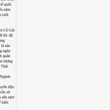
 tế quốc
đến năm
m cuối
ữa Cô Gái
i tốc độ
ông
 là sản
ng ngày
nh quân
ản lượng
 Thái
. Ngành
yên liệu.
 cầu sử
a sữa như
ế biến