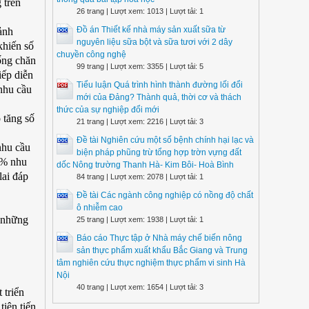
 trên
26 trang | Lượt xem: 1013 | Lượt tải: 1
Đồ án Thiết kế nhà máy sản xuất sữa từ
ảnh
nguyên liệu sữa bột và sữa tươi với 2 dây
khiến số
chuyền công nghệ
ống chăn
99 trang | Lượt xem: 3355 | Lượt tải: 5
iếp diễn
Tiểu luận Quá trình hình thành đường lối đổi
nhu cầu
mới của Đảng? Thành quả, thời cơ và thách
thức của sự nghiệp đổi mới
 tăng số
21 trang | Lượt xem: 2216 | Lượt tải: 3
Đề tài Nghiên cứu một số bệnh chính hại lạc và
nhu cầu
biện pháp phũng trừ tổng hợp trờn vựng đất
0% nhu
dốc Nông trường Thanh Hà- Kim Bôi- Hoà Bình
lai đáp
84 trang | Lượt xem: 2078 | Lượt tải: 1
Đề tài Các ngành công nghiệp có nồng độ chất
ô nhiễm cao
 những
25 trang | Lượt xem: 1938 | Lượt tải: 1
Báo cáo Thực tập ở Nhà máy chế biến nông
sản thực phẩm xuất khẩu Bắc Giang và Trung
tâm nghiên cứu thực nghiệm thực phẩm vi sinh Hà
Nội
40 trang | Lượt xem: 1654 | Lượt tải: 3
 triển
iên tiến,