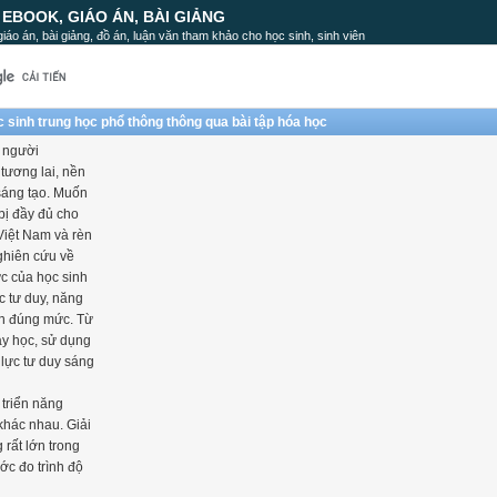
, EBOOK, GIÁO ÁN, BÀI GIẢNG
, giáo án, bài giảng, đồ án, luận văn tham khảo cho học sinh, sinh viên
ọc sinh trung học phổ thông thông qua bài tập hóa học
n người
 tương lai, nền
 sáng tạo. Muốn
bị đầy đủ cho
 Việt Nam và rèn
ghiên cứu về
ức của học sinh
c tư duy, năng
ện đúng mức. Từ
ạy học, sử dụng
lực tư duy sáng
 triển năng
khác nhau. Giải
 rất lớn trong
ước đo trình độ