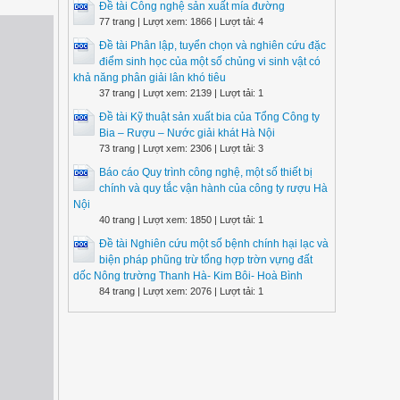
Đề tài Công nghệ sản xuất mía đường
77 trang | Lượt xem: 1866 | Lượt tải: 4
Đề tài Phân lập, tuyển chọn và nghiên cứu đặc
điểm sinh học của một số chủng vi sinh vật có
khả năng phân giải lân khó tiêu
37 trang | Lượt xem: 2139 | Lượt tải: 1
Đề tài Kỹ thuật sản xuất bia của Tổng Công ty
Bia – Rượu – Nước giải khát Hà Nội
73 trang | Lượt xem: 2306 | Lượt tải: 3
Báo cáo Quy trình công nghệ, một số thiết bị
chính và quy tắc vận hành của công ty rượu Hà
Nội
40 trang | Lượt xem: 1850 | Lượt tải: 1
Đề tài Nghiên cứu một số bệnh chính hại lạc và
biện pháp phũng trừ tổng hợp trờn vựng đất
dốc Nông trường Thanh Hà- Kim Bôi- Hoà Bình
84 trang | Lượt xem: 2076 | Lượt tải: 1