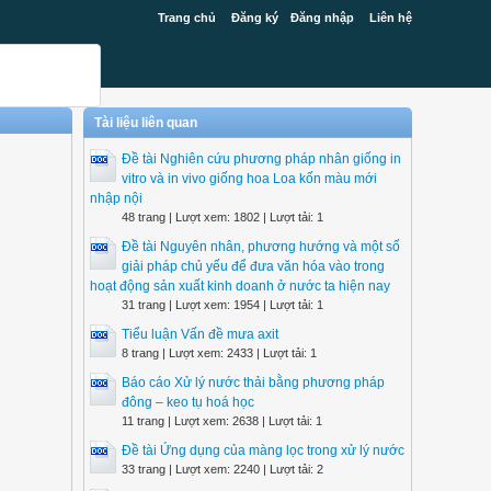
Trang chủ
Đăng ký
Đăng nhập
Liên hệ
Tài liệu liên quan
Đề tài Nghiên cứu phương pháp nhân giống in
vitro và in vivo giống hoa Loa kốn màu mới
nhập nội
48 trang | Lượt xem: 1802 | Lượt tải: 1
Đề tài Nguyên nhân, phương hướng và một số
giải pháp chủ yếu để đưa văn hóa vào trong
hoạt động sản xuất kinh doanh ở nước ta hiện nay
31 trang | Lượt xem: 1954 | Lượt tải: 1
Tiểu luận Vấn đề mưa axit
8 trang | Lượt xem: 2433 | Lượt tải: 1
Báo cáo Xử lý nước thải bằng phương pháp
đông – keo tụ hoá học
11 trang | Lượt xem: 2638 | Lượt tải: 1
Đề tài Ứng dụng của màng lọc trong xử lý nước
33 trang | Lượt xem: 2240 | Lượt tải: 2