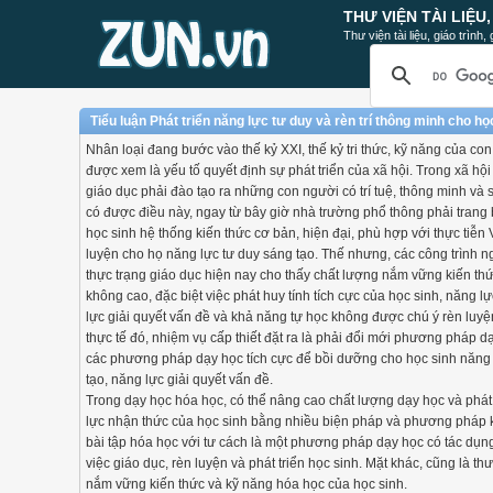
THƯ VIỆN TÀI LIỆU
Thư viện tài liệu, giáo trình
Tiểu luận Phát triển năng lực tư duy và rèn trí thông minh cho h
Nhân loại đang bước vào thế kỷ XXI, thế kỷ tri thức, kỹ năng của co
được xem là yếu tố quyết định sự phát triển của xã hội. Trong xã hội
giáo dục phải đào tạo ra những con người có trí tuệ, thông minh và
có được điều này, ngay từ bây giờ nhà trường phổ thông phải trang 
học sinh hệ thống kiến thức cơ bản, hiện đại, phù hợp với thực tiễn
luyện cho họ năng lực tư duy sáng tạo. Thế nhưng, các công trình n
thực trạng giáo dục hiện nay cho thấy chất lượng nắm vững kiến th
không cao, đặc biệt việc phát huy tính tích cực của học sinh, năng lự
lực giải quyết vấn đề và khả năng tự học không được chú ý rèn luy
thực tế đó, nhiệm vụ cấp thiết đặt ra là phải đổi mới phương pháp d
các phương pháp dạy học tích cực để bồi dưỡng cho học sinh năng 
tạo, năng lực giải quyết vấn đề.
Trong dạy học hóa học, có thể nâng cao chất lượng dạy học và phát
lực nhận thức của học sinh bằng nhiều biện pháp và phương pháp 
bài tập hóa học với tư cách là một phương pháp dạy học có tác dụng
việc giáo dục, rèn luyện và phát triển học sinh. Mặt khác, cũng là th
nắm vững kiến thức và kỹ năng hóa học của học sinh.